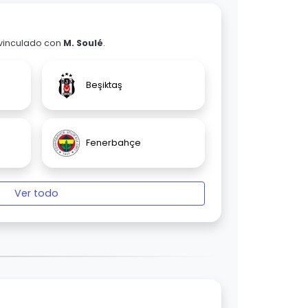
 vinculado con
M. Soulé
.
Beşiktaş
Fenerbahçe
Ver todo