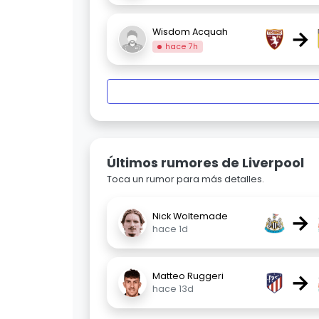
→
Wisdom Acquah
hace 7h
Últimos rumores de Liverpool
Toca un rumor para más detalles.
→
Nick Woltemade
hace 1d
→
Matteo Ruggeri
hace 13d