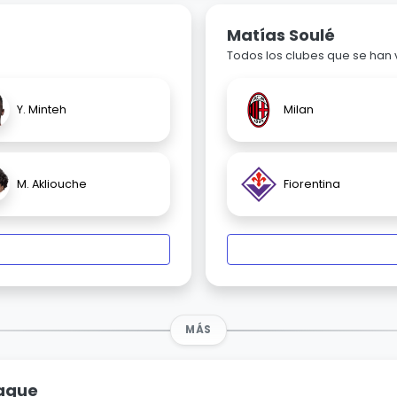
Matías Soulé
Todos los clubes que se han
Y. Minteh
Milan
M. Akliouche
Fiorentina
MÁS
eague