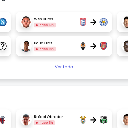
→
Wes Burns
hace 10h
→
Kauã Elias
hace 14h
Ver todo
→
Rafael Obrador
hace 5h