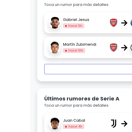
Toca un rumor para más detalles.
→
Gabriel Jesus
hace 5h
→
Martín Zubimendi
hace 10h
Últimos rumores de Serie A
Toca un rumor para más detalles.
→
Juan Cabal
hace 4h