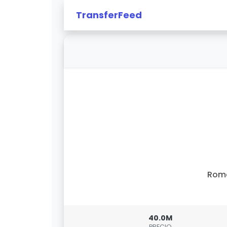
TransferFeed
Rom
40.0M
PRECIO