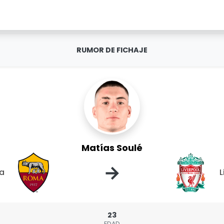
RUMOR DE FICHAJE
Matías Soulé
→
a
L
23
EDAD