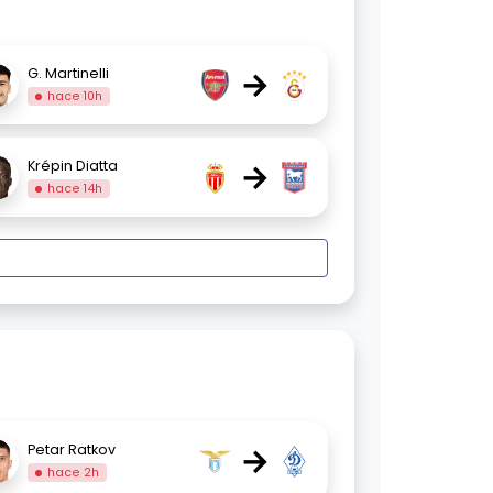
→
G. Martinelli
hace 10h
→
Krépin Diatta
hace 14h
→
Petar Ratkov
hace 2h