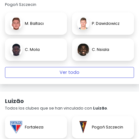
Pogoń Szczecin
M. Baltacı
P. Dawidowicz
C. Mola
C. Nsiala
Ver todo
Luizão
Todos los clubes que se han vinculado con
Luizão
.
Fortaleza
Pogoń Szczecin