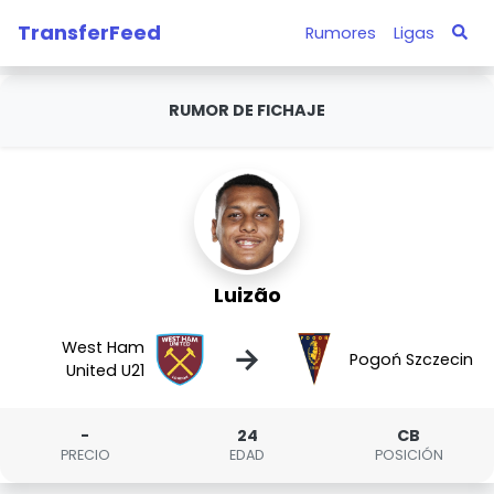
TransferFeed
Rumores
Ligas
RUMOR DE FICHAJE
Luizão
West Ham
→
Pogoń Szczecin
United U21
-
24
CB
PRECIO
EDAD
POSICIÓN