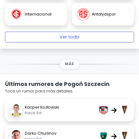
Internacional
Antalyaspor
Ver todo
MÁS
Últimos rumores de Pogoń Szczecin
Toca un rumor para más detalles.
Kacper Kozłowski
→
hace 6d
Darko Churlinov
→
hace 6d