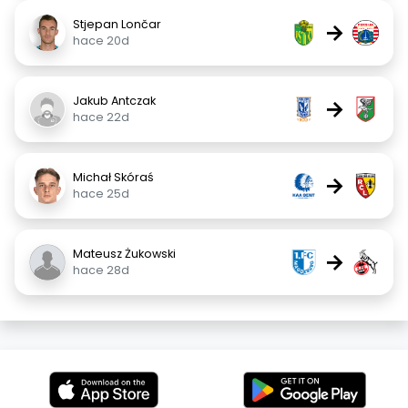
Stjepan Lončar
→
hace 20d
Jakub Antczak
→
hace 22d
Michał Skóraś
→
hace 25d
Mateusz Żukowski
→
hace 28d