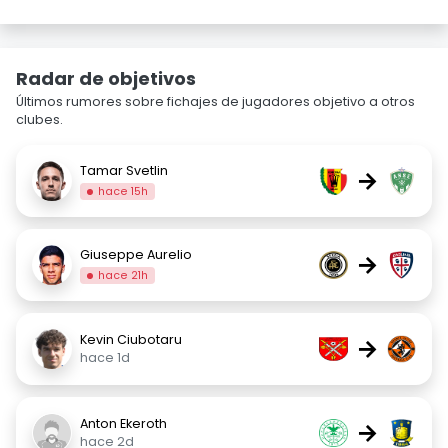
Radar de objetivos
Últimos rumores sobre fichajes de jugadores objetivo a otros
clubes.
Tamar Svetlin
→
hace 15h
Giuseppe Aurelio
→
hace 21h
Kevin Ciubotaru
→
hace 1d
Anton Ekeroth
→
hace 2d