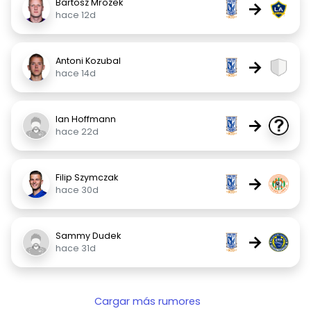
Bartosz Mrozek
→
hace 12d
Antoni Kozubal
→
hace 14d
Ian Hoffmann
→
hace 22d
Filip Szymczak
→
hace 30d
Sammy Dudek
→
hace 31d
Cargar más rumores