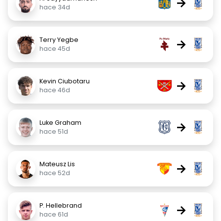
→
hace 34d
Terry Yegbe
→
hace 45d
Kevin Ciubotaru
→
hace 46d
Luke Graham
→
hace 51d
Mateusz Lis
→
hace 52d
P. Hellebrand
→
hace 61d