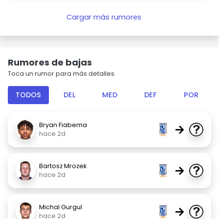
Cargar más rumores
Rumores de bajas
Toca un rumor para más detalles.
TODOS
DEL
MED
DEF
POR
Bryan Fiabema
→
hace 2d
Bartosz Mrozek
→
hace 2d
Michal Gurgul
→
hace 2d