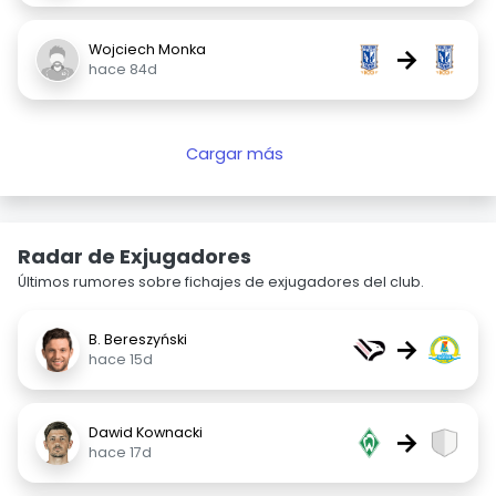
Wojciech Monka
→
hace 84d
Cargar más
Radar de Exjugadores
Últimos rumores sobre fichajes de exjugadores del club.
B. Bereszyński
→
hace 15d
Dawid Kownacki
→
hace 17d