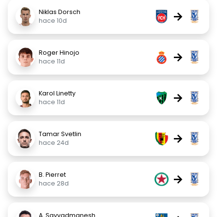
Niklas Dorsch
→
hace 10d
Roger Hinojo
→
hace 11d
Karol Linetty
→
hace 11d
Tamar Svetlin
→
hace 24d
B. Pierret
→
hace 28d
A. Sayyadmanesh