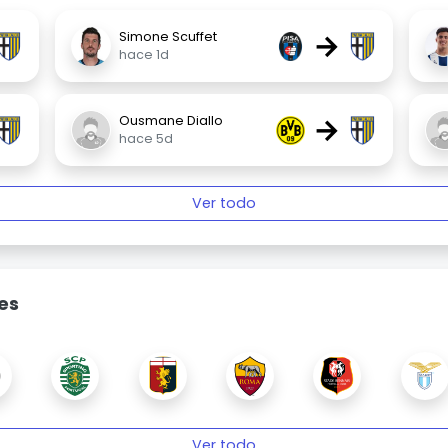
→
Simone Scuffet
hace 1d
→
Ousmane Diallo
hace 5d
Ver todo
es
Ver todo