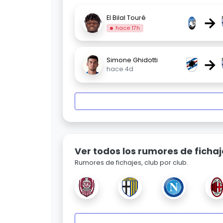
→
El Bilal Touré
hace 17h
→
Simone Ghidotti
hace 4d
Ver todos los rumores de fichaj
Rumores de fichajes, club por club.