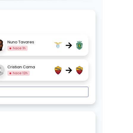
→
Nuno Tavares
hace 1h
→
Cristian Cama
hace 12h