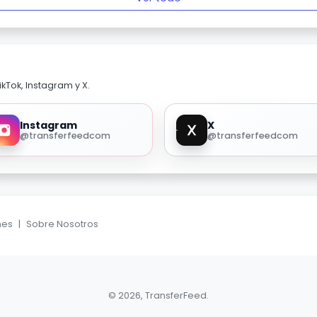
kTok, Instagram y X.
Instagram
X
@transferfeedcom
@transferfeedcom
nes
|
Sobre Nosotros
© 2026, TransferFeed.