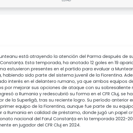
unteanu está atrayendo la atención del Parma después de su
l Constanța. Esta temporada, ha anotado 12 goles en 19 apari
ma estuvieron presentes en el partido para evaluar a Muntea
ia, habiendo sido parte del sistema juvenil de la Fiorentina. 
do interés en el delantero rumano, ya que ambos equipos de 
os por mejorar sus opciones de ataque con su sobresaliente 
egresó a Rumania y redescubrió su forma en el CFR Cluj, se h
r de la Superligă, tras su reciente logro. Su período anterior en
 primer equipo de la Fiorentina, aunque fue parte de su equi
r a Rumania en calidad de préstamo, donde jugó un papel cruc
nato nacional del Farul Constanța en la temporada 2022-2023
mente en jugador del CFR Cluj en 2024.