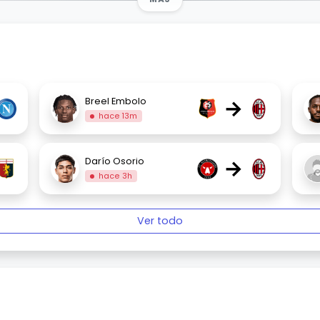
→
Breel Embolo
hace 13m
→
Darío Osorio
hace 3h
Ver todo