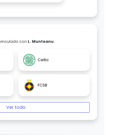
 vinculado con
L. Munteanu
.
Celtic
FCSB
Ver todo