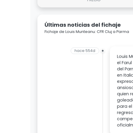
Últimas noticias del fichaje
Fichaje de Louis Munteanu: CFR Cluj a Parma
hace 554d
Louis M
el Faru
del Par
en Ital
expresa
ansios
quien r
goleado
para el
regresa
campeo
oficial