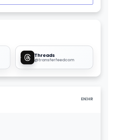
Threads
@transferfeedcom
|
EN
HR