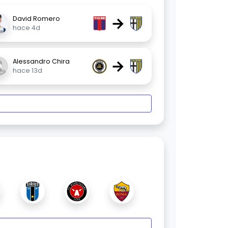
→
David Romero
hace 4d
→
Alessandro Chira
hace 13d