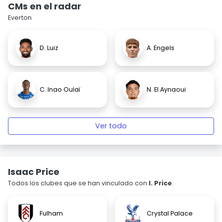
CMs en el radar
Everton
D. Luiz
A. Engels
C. Inao Oulaï
N. El Aynaoui
Ver todo
Isaac Price
Todos los clubes que se han vinculado con
I. Price
.
Fulham
Crystal Palace