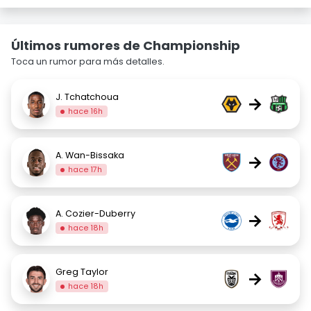
Últimos rumores de Championship
Toca un rumor para más detalles.
J. Tchatchoua
→
hace 16h
A. Wan-Bissaka
→
hace 17h
A. Cozier-Duberry
→
hace 18h
Greg Taylor
→
hace 18h