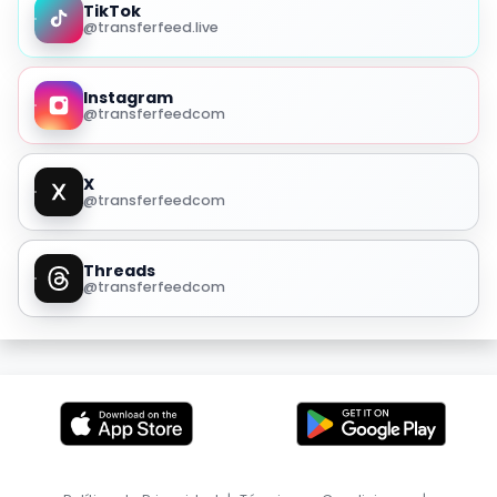
TikTok
@transferfeed.live
Instagram
@transferfeedcom
X
@transferfeedcom
Threads
@transferfeedcom