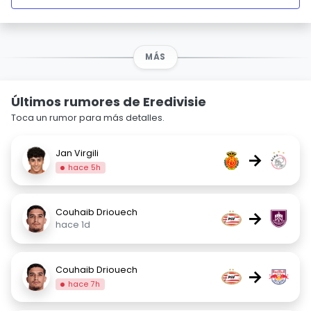
MÁS
Últimos rumores de Eredivisie
Toca un rumor para más detalles.
Jan Virgili
→
hace 5h
Couhaib Driouech
→
hace 1d
Couhaib Driouech
→
hace 7h