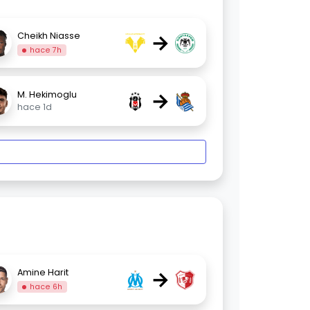
→
Cheikh Niasse
hace 7h
→
M. Hekimoglu
hace 1d
→
Amine Harit
hace 6h