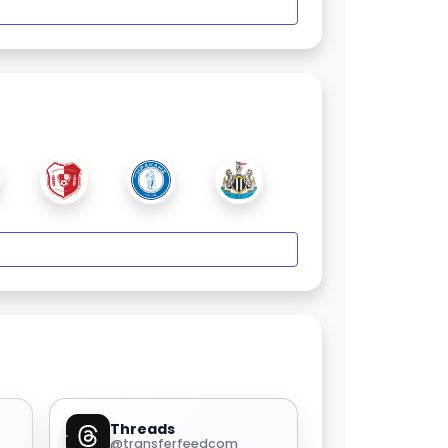
Threads
@transferfeedcom