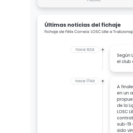
Últimas noticias del fichaje
Fichaje de Félix Correia: LOSC Lille a Trabzons
hace 92d
Según L
el club
hace 174d
A final
en un 
propues
de la L
LOSC Li
contrat
sub-19 
sido vi