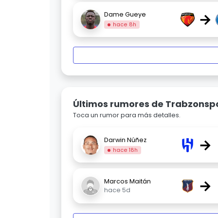
→
Dame Gueye
hace 8h
Últimos rumores de Trabzonsp
Toca un rumor para más detalles.
→
Darwin Núñez
hace 18h
→
Marcos Maitán
hace 5d