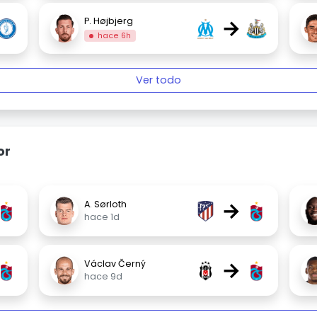
→
P. Højbjerg
hace 6h
Ver todo
or
→
A. Sørloth
hace 1d
→
Václav Černý
hace 9d