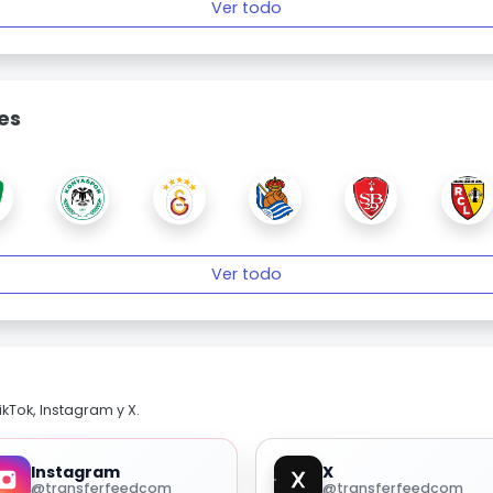
Ver todo
es
Ver todo
kTok, Instagram y X.
Instagram
X
@transferfeedcom
@transferfeedcom