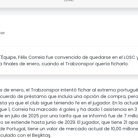
por
'Équipe, Félix Correia fue convencido de quedarse en el LOSC
 a finales de enero, cuando el Trabzonspor quería ficharlo.
es de enero, el Trabzonspor intentó fichar al extremo portugué
acuerdo de préstamo que incluía una opción de compra, pero 
ta ya que el club sigue teniendo fe en el jugador. En la act
igue 1, Correia ha marcado 4 goles y ha dado 1 asistencia en 3 
lle en julio de 2025 por una tarifa que se informó fue de 7 mil
o se extiende hasta junio de 2029. El jugador, que tiene 21 ap
de Portugal, tiene un valor de mercado actual de 10,00 millo
nculado con el Beşiktaş.