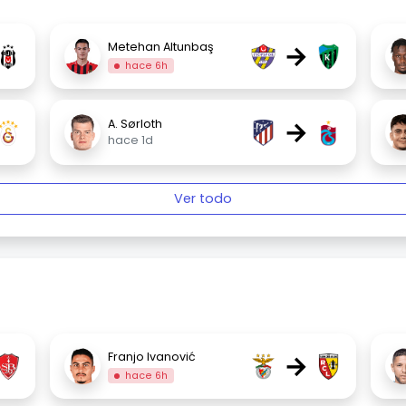
→
Metehan Altunbaş
hace 6h
→
A. Sørloth
hace 1d
Ver todo
→
Franjo Ivanović
hace 6h