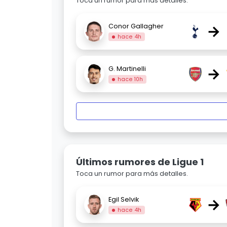
Toca un rumor para más detalles.
→
Conor Gallagher
hace 4h
→
G. Martinelli
hace 10h
Últimos rumores de Ligue 1
Toca un rumor para más detalles.
→
Egil Selvik
hace 4h