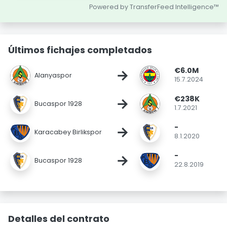
Powered by TransferFeed Intelligence™
Últimos fichajes completados
€6.0M
→
Alanyaspor
15.7.2024
€238K
→
Bucaspor 1928
1.7.2021
-
→
Karacabey Birlikspor
8.1.2020
-
→
Bucaspor 1928
22.8.2019
Detalles del contrato