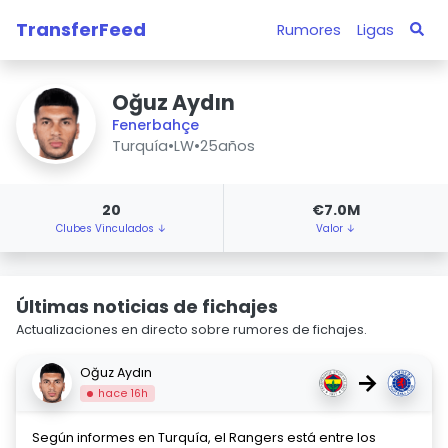
TransferFeed
Rumores
Ligas
Oğuz Aydın
Fenerbahçe
Turquía
•
LW
•
25años
20
€7.0M
Clubes Vinculados ↓
Valor ↓
Últimas noticias de fichajes
Actualizaciones en directo sobre rumores de fichajes.
Oğuz Aydın
→
hace 16h
Según informes en Turquía, el Rangers está entre los