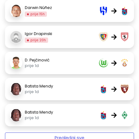
Darwin Núñez
→
prije 15h
Igor Drapinski
→
prije 20h
D. Pejčinović
→
prije 1d
Batista Mendy
→
prije 1d
Batista Mendy
→
prije 1d
Pregledaj sve