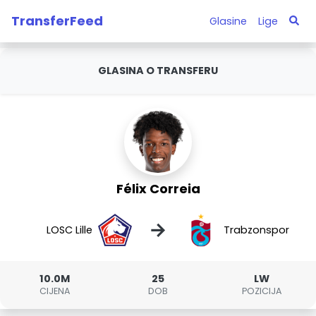
TransferFeed
Glasine
Lige
GLASINA O TRANSFERU
Félix Correia
→
LOSC Lille
Trabzonspor
10.0M
25
LW
CIJENA
DOB
POZICIJA