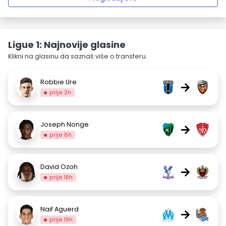
Ligue 1: Najnovije glasine
Klikni na glasinu da saznaš više o transferu.
Robbie Ure
→
prije 2h
Joseph Nonge
→
prije 8h
David Ozoh
→
prije 16h
Naif Aguerd
→
prije 19h