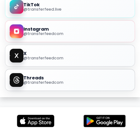
TikTok
@transferfeed.live
Instagram
@transferfeedcom
X
@transferfeedcom
Threads
@transferfeedcom