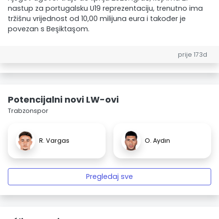
nastup za portugalsku U19 reprezentaciju, trenutno ima
tržišnu vrijednost od 10,00 milijuna eura i također je
povezan s Beşiktaşom.
prije 173d
Potencijalni novi LW-ovi
Trabzonspor
R. Vargas
O. Aydın
Pregledaj sve