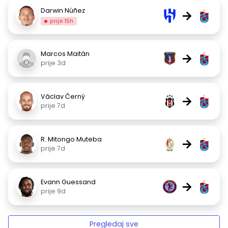
Darwin Núñez
→
prije 15h
Marcos Maitán
→
prije 3d
Václav Černý
→
prije 7d
R. Mitongo Muteba
→
prije 7d
Evann Guessand
→
prije 9d
Pregledaj sve