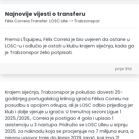
Najnovije vijesti o transferu
Félix Correia Transfer: LOSC Lille -> Trabzonspor
Prema L'Équipeu, Félix Correia je bio uvjeren da ostane u
LOSC-u i odlučio je ostati u klubu krajem siječnja, kada ga
je Trabzonspor želio potpisati.
prije 91d
Krajem siječnja, Trabzonspor je pokušao dovesti 25-
godišnjeg portugalskog krilnog igrača Félixa Correiu na
posudbu s opcijom otkupa, ali je LOSC odbio prijedlog jer
klub i dalje vjeruje u igrača. U trenutnoj sezoni Ligue 1
2025./2026., Correia je postigao 4 gola i upisao 1
asistenciju u 3 nastupa. Pridružio se LOSC Lilleu u srpnju
2025. za naknadu koja se procjenjuje na 7 milijuna eura, a
njegov ugovor traje do lipnja 2029. Igrač, koji ima 21