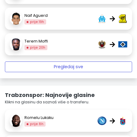
Naif Aguerd
→
prije 19h
Terem Moffi
→
prije 20h
Pregledaj sve
Trabzonspor: Najnovije glasine
Klikni na glasinu da saznaš više o transferu.
Romelu Lukaku
→
prije 8h