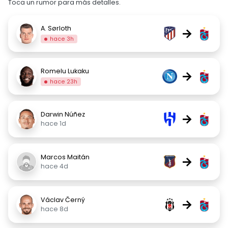
Toca un rumor para más detalles.
A. Sørloth
→
hace 3h
Romelu Lukaku
→
hace 23h
Darwin Núñez
→
hace 1d
Marcos Maitán
→
hace 4d
Václav Černý
→
hace 8d