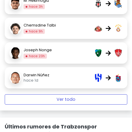
M. Hekimoglu
→
hace 3h
Chemsdine Talbi
→
hace 9h
Joseph Nonge
→
hace 23h
Darwin Núñez
→
hace 1d
Ver todo
Últimos rumores de Trabzonspor