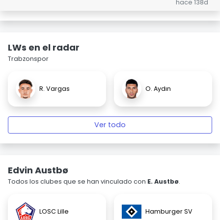
hace 138d
LWs en el radar
Trabzonspor
R. Vargas
O. Aydın
Ver todo
Edvin Austbø
Todos los clubes que se han vinculado con
E. Austbø
.
LOSC Lille
Hamburger SV