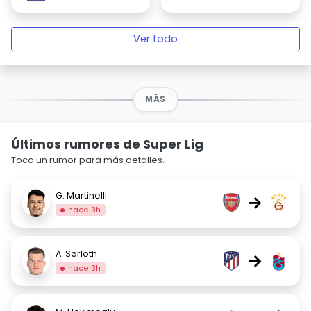
Ver todo
MÁS
Últimos rumores de Super Lig
Toca un rumor para más detalles.
G. Martinelli
→
hace 3h
A. Sørloth
→
hace 3h