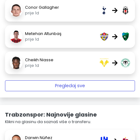
Conor Gallagher
→
prije 1d
Metehan Altunbaş
→
prije 1d
Cheikh Niasse
→
prije 1d
Pregledaj sve
Trabzonspor: Najnovije glasine
Klikni na glasinu da saznaš više o transferu.
Darwin Núñez