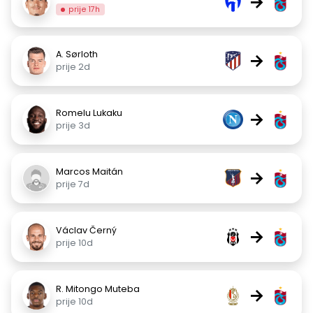
→
prije 17h
A. Sørloth
→
prije 2d
Romelu Lukaku
→
prije 3d
Marcos Maitán
→
prije 7d
Václav Černý
→
prije 10d
R. Mitongo Muteba
→
prije 10d