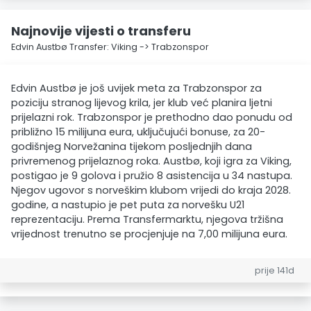
Najnovije vijesti o transferu
Edvin Austbø Transfer: Viking -> Trabzonspor
Edvin Austbø je još uvijek meta za Trabzonspor za
poziciju stranog lijevog krila, jer klub već planira ljetni
prijelazni rok. Trabzonspor je prethodno dao ponudu od
približno 15 milijuna eura, uključujući bonuse, za 20-
godišnjeg Norvežanina tijekom posljednjih dana
privremenog prijelaznog roka. Austbø, koji igra za Viking,
postigao je 9 golova i pružio 8 asistencija u 34 nastupa.
Njegov ugovor s norveškim klubom vrijedi do kraja 2028.
godine, a nastupio je pet puta za norvešku U21
reprezentaciju. Prema Transfermarktu, njegova tržišna
vrijednost trenutno se procjenjuje na 7,00 milijuna eura.
prije 141d