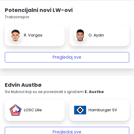
Potencijalni novi LW-ovi
Trabzonspor
R. Vargas
O. Aydın
Pregledaj sve
Edvin Austbø
Svi klubovi koji su se povezivali s igračem
E. Austbø
.
LOSC Lille
Hamburger SV
Pregledaj sve