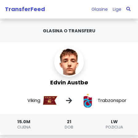
TransferFeed
Glasine
Lige
GLASINA O TRANSFERU
Edvin Austbø
→
Viking
Trabzonspor
15.0M
21
LW
CIJENA
DOB
POZICIJA