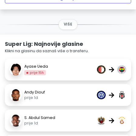
VIŠE
Super Lig: Najnovije glasine
Klikni na glasinu da saznaš više o transferu.
Ayase Ueda
→
prije 15h
Andy Diouf
→
prije 1d
S. Abdul Samed
→
prije 1d