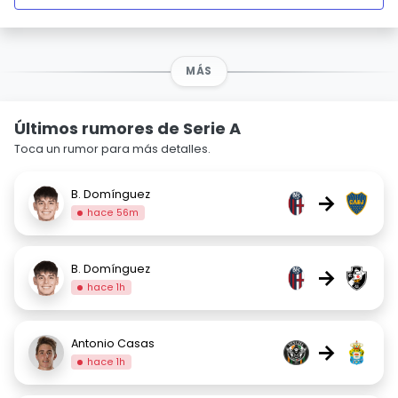
MÁS
Últimos rumores de Serie A
Toca un rumor para más detalles.
B. Domínguez
→
hace 56m
B. Domínguez
→
hace 1h
Antonio Casas
→
hace 1h