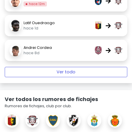
→
hace 12m
Latif Ouedraogo
→
hace 1d
Andrei Cordea
→
hace 8d
Ver todo
Ver todos los rumores de fichajes
Rumores de fichajes, club por club.