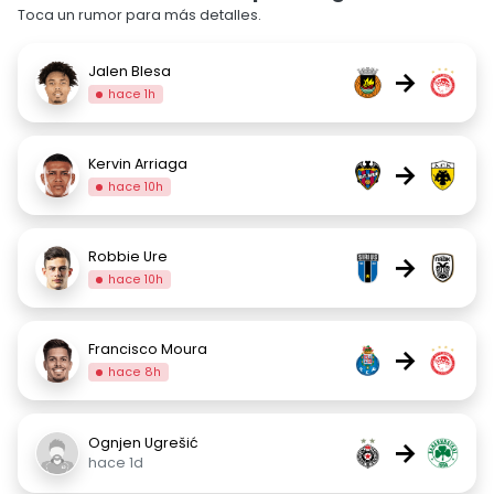
Toca un rumor para más detalles.
Jalen Blesa
→
hace 1h
Kervin Arriaga
→
hace 10h
Robbie Ure
→
hace 10h
Francisco Moura
→
hace 8h
Ognjen Ugrešić
→
hace 1d