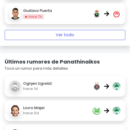
Gustavo Puerta
→
hace 7h
Ver todo
Últimos rumores de Panathinaikos
Toca un rumor para más detalles.
Ognjen Ugrešić
→
hace 1d
Lovro Majer
→
hace 5d