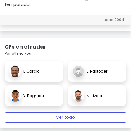
temporada.
hace 209d
CFs en el radar
Panathinaikos
L. García
E. Rastoder
Y. Begraoui
M. Livaja
Ver todo