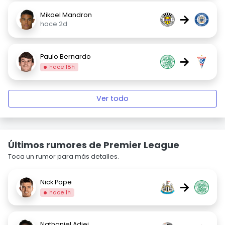
Mikael Mandron
→
hace 2d
Paulo Bernardo
→
hace 18h
Ver todo
Últimos rumores de Premier League
Toca un rumor para más detalles.
Nick Pope
→
hace 1h
Nathaniel Adjei