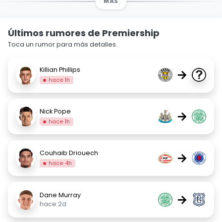
MÁS
Últimos rumores de Premiership
Toca un rumor para más detalles.
Killian Phillips
→
hace 1h
Nick Pope
→
hace 1h
Couhaib Driouech
→
hace 4h
Dane Murray
→
hace 2d