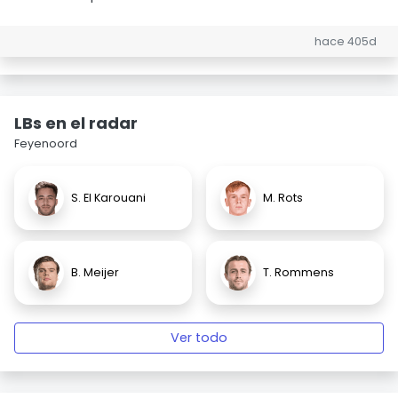
hace 405d
LBs en el radar
Feyenoord
S. El Karouani
M. Rots
B. Meijer
T. Rommens
Ver todo