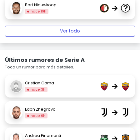
Bart Nieuwkoop
→
hace 19h
Ver todo
Últimos rumores de Serie A
Toca un rumor para más detalles.
Cristian Cama
→
hace 3h
Edon Zhegrova
→
hace 6h
Andrea Pinamonti
→