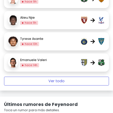
hace 9h
Alieu Njie
→
hace 11h
Tyrese Asante
→
hace 13h
Emanuele Valeri
→
hace 14h
Ver todo
Últimos rumores de Feyenoord
Toca un rumor para más detalles.