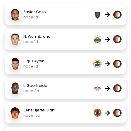
Zavier Gozo
→
hace 1d
N. Wurmbrand
→
hace 1d
Oğuz Aydın
→
hace 1d
L. Geertruida
→
hace 3d
Jens Hjertø-Dahl
→
hace 10d