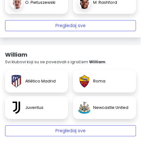
O. Pietuszewski
M. Rashford
Pregledaj sve
William
Svi klubovi koji su se povezivali s igračem
William
.
Atlético Madrid
Roma
Juventus
Newcastle United
Pregledaj sve