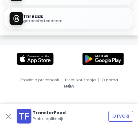
Threads
@transferfeedcom
Pravila o privatnosti
|
Uvjeti korištenja
|
O nama
|
EN
ES
TransferFeed
OTVORI
Prati u aplikaciji