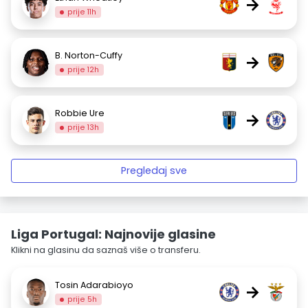
→
prije 11h
B. Norton-Cuffy
→
prije 12h
Robbie Ure
→
prije 13h
Pregledaj sve
Liga Portugal: Najnovije glasine
Klikni na glasinu da saznaš više o transferu.
Tosin Adarabioyo
→
prije 5h