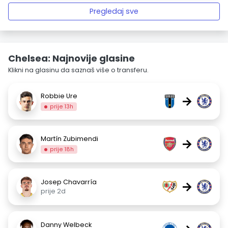
Pregledaj sve
Chelsea: Najnovije glasine
Klikni na glasinu da saznaš više o transferu.
Robbie Ure
→
prije 13h
Martín Zubimendi
→
prije 18h
Josep Chavarría
→
prije 2d
Danny Welbeck