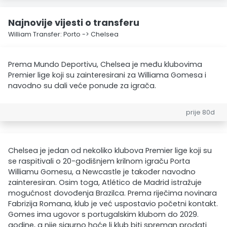
Najnovije vijesti o transferu
William Transfer: Porto -> Chelsea
Prema Mundo Deportivu, Chelsea je među klubovima
Premier lige koji su zainteresirani za Williama Gomesa i
navodno su dali veće ponude za igrača.
prije 80d
Chelsea je jedan od nekoliko klubova Premier lige koji su
se raspitivali o 20-godišnjem krilnom igraču Porta
Williamu Gomesu, a Newcastle je također navodno
zainteresiran. Osim toga, Atlético de Madrid istražuje
mogućnost dovođenja Brazilca. Prema riječima novinara
Fabrizija Romana, klub je već uspostavio početni kontakt.
Gomes ima ugovor s portugalskim klubom do 2029.
godine, a nije sigurno hoće li klub biti spreman prodati