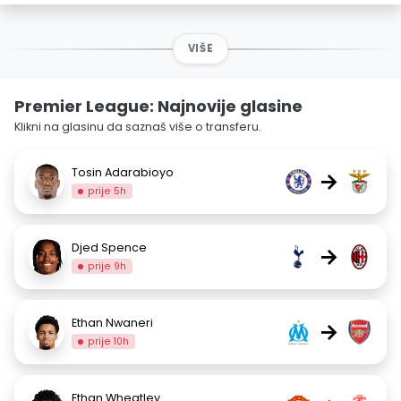
VIŠE
Premier League: Najnovije glasine
Klikni na glasinu da saznaš više o transferu.
Tosin Adarabioyo
→
prije 5h
Djed Spence
→
prije 9h
Ethan Nwaneri
→
prije 10h
Ethan Wheatley