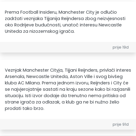
Prema Football Insideru, Manchester City je odlučio
zadržati veznjaka Tijjanija Reijndersa zbog neizvjesnosti
oko Rodrijeve budućnosti, unatoč interesu Newcastle
Uniteda za nizozemskog igrača.
prije 19d
Veznjak Manchester Cityja, Tijjani Reijnders, privlači interes
Arsenala, Newcastle Uniteda, Aston Ville i svog bivšeg
kluba AC Milana. Prema jednom izvoru, Reijnders i City će
se najvjerojatnije sastati na kraju sezone kako bi razjasnili
situaciju. Isti izvor dodaje da trenutno nema pritiska od
strane igrača za odlazak, a klub ga ne bi nužno želio
prodati tako brzo.
prije 91d