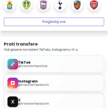
Pregledaj sve
Prati transfere
Vidi glasine na našem TikToku, Instagramu i X-u.
TikTok
@transferfeed.live
Instagram
@transferfeedcom
X
@transferfeedcom