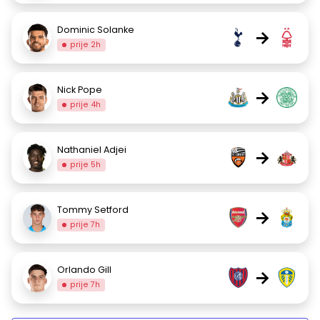
Dominic Solanke
→
prije 2h
Nick Pope
→
prije 4h
Nathaniel Adjei
→
prije 5h
Tommy Setford
→
prije 7h
Orlando Gill
→
prije 7h