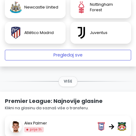
Nottingham
Newcastle United
Forest
Atlético Madrid
Juventus
Pregledaj sve
VIŠE
Premier League: Najnovije glasine
Klikni na glasinu da saznaš više o transferu.
Alex Palmer
→
prije 1h