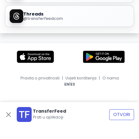
Threads
@transferfeedcom
Pravila o privatnosti
|
Uvjeti korištenja
|
O nama
|
EN
ES
TransferFeed
OTVORI
Prati u aplikaciji