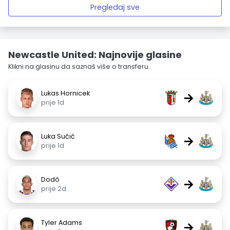
Pregledaj sve
Newcastle United: Najnovije glasine
Klikni na glasinu da saznaš više o transferu.
Lukas Hornicek
→
prije 1d
Luka Sučić
→
prije 1d
Dodô
→
prije 2d
Tyler Adams
→