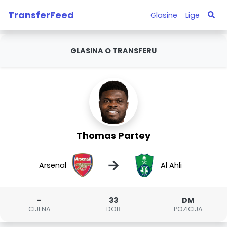
TransferFeed
Glasine
Lige
GLASINA O TRANSFERU
Thomas Partey
→
Arsenal
Al Ahli
-
33
DM
CIJENA
DOB
POZICIJA