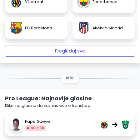
Villarreal
Fenerbahçe
FC Barcelona
Atlético Madrid
Pregledaj sve
VIŠE
Pro League: Najnovije glasine
Klikni na glasinu da saznaš više o transferu.
Pape Gueye
→
prije 3h