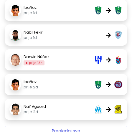
Ibañez
→
prije 1d
Nabil Fekir
→
prije 1d
Darwin Núñez
→
prije 13h
Ibañez
→
prije 2d
Naif Aguerd
→
prije 2d
Pregledaj sve