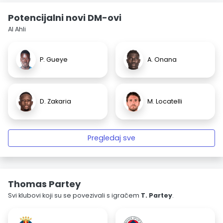
Potencijalni novi DM-ovi
Al Ahli
P. Gueye
A. Onana
D. Zakaria
M. Locatelli
Pregledaj sve
Thomas Partey
Svi klubovi koji su se povezivali s igračem
T. Partey
.