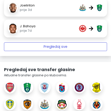
Joelinton
→
prije 3d
J. Bahoya
→
prije 7d
Pregledaj sve
Pregledaj sve transfer glasine
Aktualne transfer glasine po klubovima.