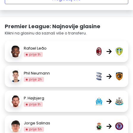
Premier League: Najnovije glasine
Klikni na glasinu da saznaš više o transferu.
Rafael Leão
→
prije 1h
Phil Neumann
→
prije 2h
P. Højbjerg
→
prije 1h
Jorge Salinas
→
prije 5h