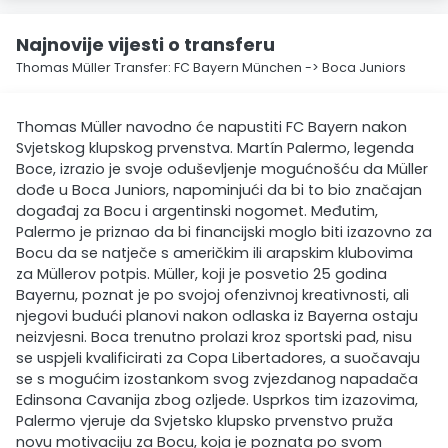
Najnovije vijesti o transferu
Thomas Müller Transfer: FC Bayern München -> Boca Juniors
Thomas Müller navodno će napustiti FC Bayern nakon
Svjetskog klupskog prvenstva. Martín Palermo, legenda
Boce, izrazio je svoje oduševljenje mogućnošću da Müller
dođe u Boca Juniors, napominjući da bi to bio značajan
događaj za Bocu i argentinski nogomet. Međutim,
Palermo je priznao da bi financijski moglo biti izazovno za
Bocu da se natječe s američkim ili arapskim klubovima
za Müllerov potpis. Müller, koji je posvetio 25 godina
Bayernu, poznat je po svojoj ofenzivnoj kreativnosti, ali
njegovi budući planovi nakon odlaska iz Bayerna ostaju
neizvjesni. Boca trenutno prolazi kroz sportski pad, nisu
se uspjeli kvalificirati za Copa Libertadores, a suočavaju
se s mogućim izostankom svog zvjezdanog napadača
Edinsona Cavanija zbog ozljede. Usprkos tim izazovima,
Palermo vjeruje da Svjetsko klupsko prvenstvo pruža
novu motivaciju za Bocu, koja je poznata po svom