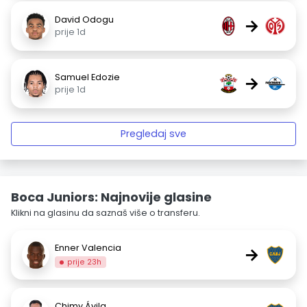
David Odogu
→
prije 1d
Samuel Edozie
→
prije 1d
Pregledaj sve
Boca Juniors: Najnovije glasine
Klikni na glasinu da saznaš više o transferu.
Enner Valencia
→
prije 23h
Chimy Ávila