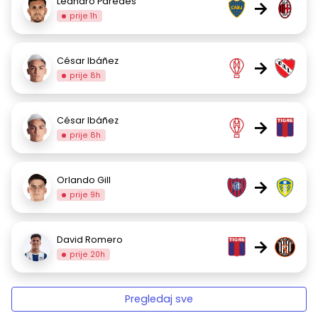
Leandro Paredes
→
prije 1h
César Ibáñez
→
prije 8h
César Ibáñez
→
prije 8h
Orlando Gill
→
prije 9h
David Romero
→
prije 20h
Pregledaj sve