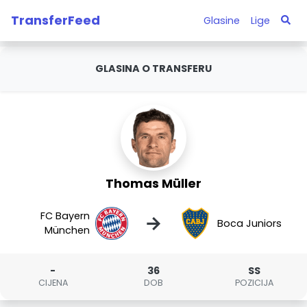
TransferFeed
Glasine
Lige
GLASINA O TRANSFERU
Thomas Müller
FC Bayern
→
Boca Juniors
München
-
36
SS
CIJENA
DOB
POZICIJA