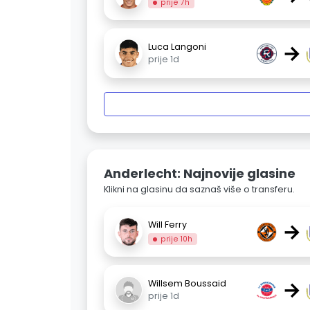
prije 7h
→
Luca Langoni
prije 1d
Anderlecht: Najnovije glasine
Klikni na glasinu da saznaš više o transferu.
→
Will Ferry
prije 10h
→
Willsem Boussaid
prije 1d