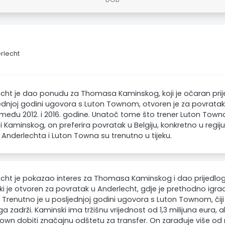
rlecht
cht je dao ponudu za Thomasa Kaminskog, koji je očaran prije
ednjoj godini ugovora s Luton Townom, otvoren je za povratak 
zmeđu 2012. i 2016. godine. Unatoč tome što trener Luton Towna,
i Kaminskog, on preferira povratak u Belgiju, konkretno u regiju
Anderlechta i Luton Towna su trenutno u tijeku.
cht je pokazao interes za Thomasa Kaminskog i dao prijedlog d
i je otvoren za povratak u Anderlecht, gdje je prethodno igrao 
 Trenutno je u posljednjoj godini ugovora s Luton Townom, čiji 
 ga zadrži. Kaminski ima tržišnu vrijednost od 1,3 milijuna eura, 
own dobiti značajnu odštetu za transfer. On zarađuje više od m