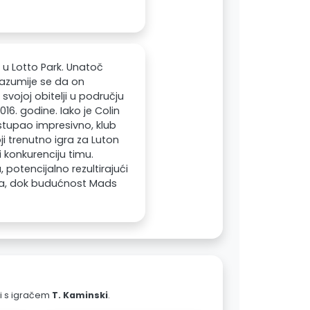
u Lotto Park. Unatoč
azumije se da on
svojoj obitelji u području
16. godine. Iako je Colin
stupao impresivno, klub
ji trenutno igra za Luton
i konkurenciju timu.
potencijalno rezultirajući
a, dok budućnost Mads
ali s igračem
T. Kaminski
.