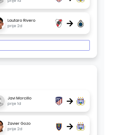
prije 1d
→
Lautaro Rivero
prije 2d
→
Javi Morcillo
prije 1d
→
Zavier Gozo
prije 2d