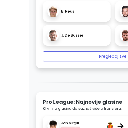
B. Reus
J. De Busser
Pregledaj sve
Pro League: Najnovije glasine
Klikni na glasinu da saznaš više o transferu.
→
Jan Virgili