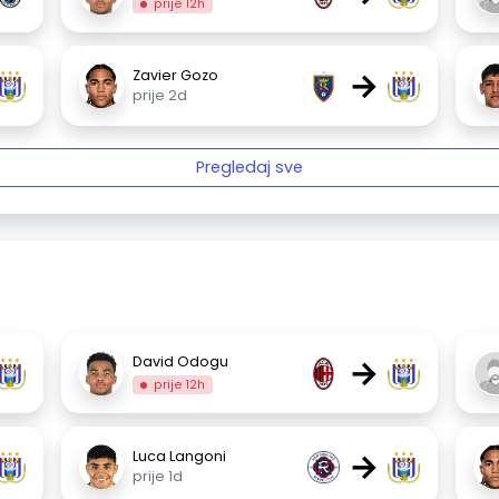
prije 12h
→
Zavier Gozo
prije 2d
Pregledaj sve
→
David Odogu
prije 12h
→
Luca Langoni
prije 1d