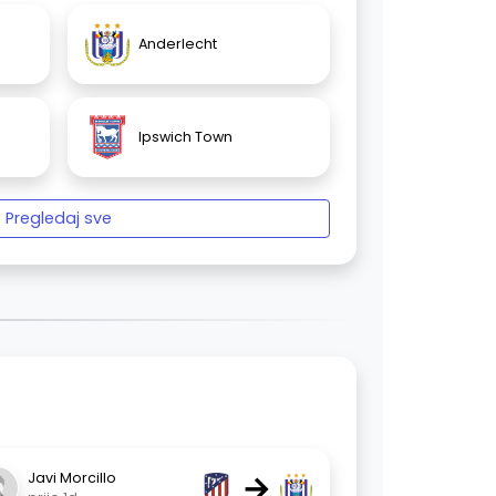
Anderlecht
Ipswich Town
Pregledaj sve
→
Javi Morcillo