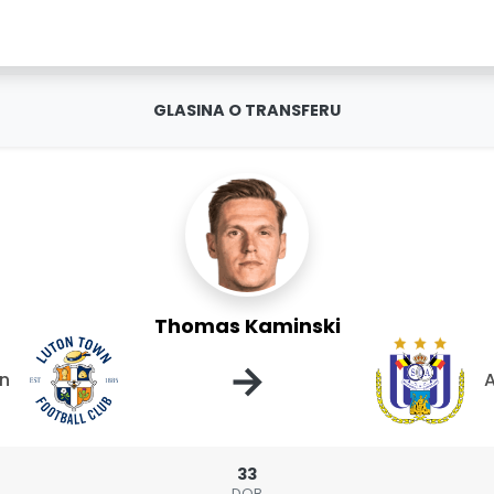
GLASINA O TRANSFERU
Thomas Kaminski
→
wn
A
33
DOB