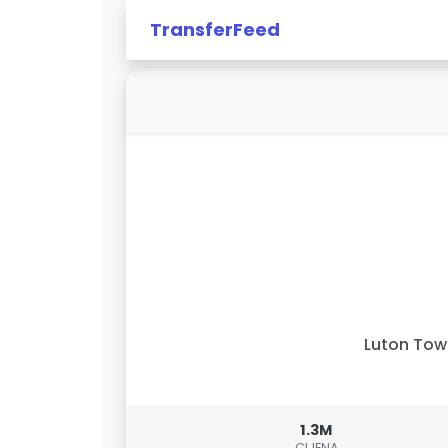
TransferFeed
Luton To
1.3M
CIJENA