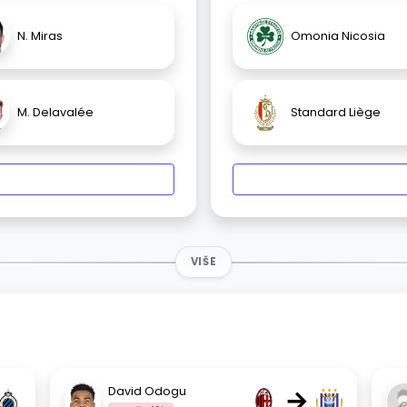
N. Miras
Omonia Nicosia
M. Delavalée
Standard Liège
VIŠE
→
David Odogu