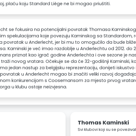
oj, plaću koju Standard Liège ne bi mogao priuštiti.
cht se fokusira na potencijalni povratak Thomasa Kaminskog 
im spekulacijama koje povezuju Kaminskog sa Standardom, r
ra povratak u Anderlecht, jer bi mu to omogućilo da bude bliže 
esa. Kaminski je već imao razdoblje u Anderlechtu od 2012. do 20
ns priznat kao igrač godine Anderlechta i ove sezone je na
 traži novog vratara. Očekuje se da će 32-godišnji Kaminski, ko
ima jedan nastup za belgijsku reprezentaciju, donijeti iskustvo 
povratak u Anderlecht mogao bi značiti veliki razvoj događaja, 
ivnom konkurencijom s Coosemansom za mjesto prvog vratar
orga u klubu ostaje neizvjesna.
Thomas Kaminski
Svi klubovi koji su se poveziv