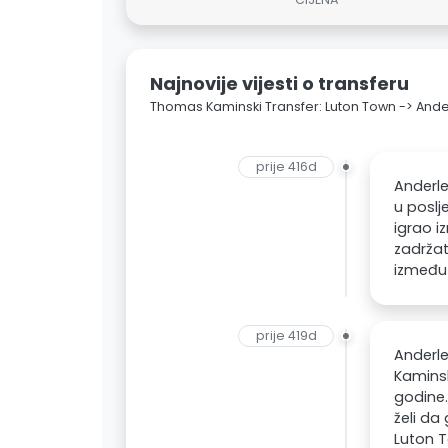
Najnovije vijesti o transferu
Thomas Kaminski Transfer: Luton Town -> Ande
prije 416d
Anderle
u poslj
igrao i
zadržat
između 
prije 419d
Anderle
Kaminsk
godine.
želi da
Luton T