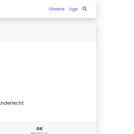
Glasine
Lige
nderlecht
GK
POZICIJA