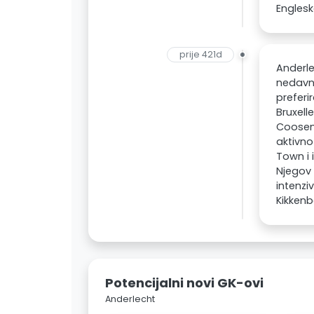
Englesk
prije 421d
Anderle
nedavn
preferi
Bruxell
Coosema
aktivno
Town i 
Njegov 
intenz
Kikkenb
Potencijalni novi GK-ovi
Anderlecht