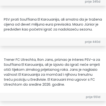
prije 345d
PSV prati Souffiana El Karouanija, ali smatra da je tražena
cijena od devet milijuna eura previsoka. Mauro Júnior je
predviđen kao početni igrač za nadolazeću sezonu.
prije 440d
Trener FC Utrechta, Ron Jans, priznao je interes PSV-a za
Souffiana El Karouanija, ali je izjavio da igrač neće smjeti
otići tijekom zimskog prijelaznog roka. Jans je naglasio
važnost El Karouanija za momčad i njihovu trenutnu
treću poziciju u Eredivisie. El Karouani ima ugovor s FC
Utrechtom do sredine 2026. godine.
prije 551d