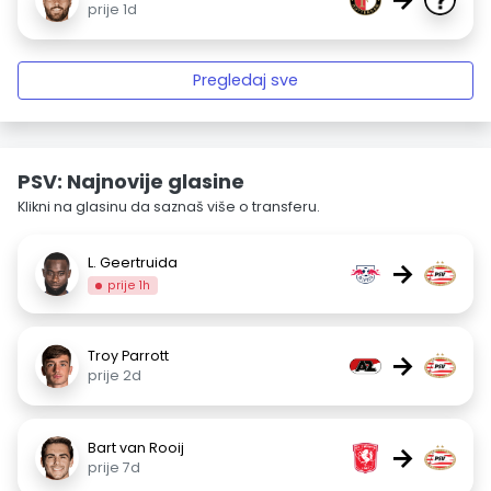
prije 1d
Pregledaj sve
PSV: Najnovije glasine
Klikni na glasinu da saznaš više o transferu.
L. Geertruida
→
prije 1h
Troy Parrott
→
prije 2d
Bart van Rooij
→
prije 7d