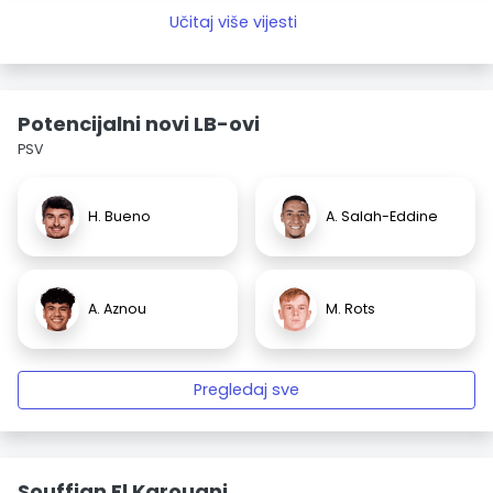
Učitaj više vijesti
Potencijalni novi LB-ovi
PSV
H. Bueno
A. Salah-Eddine
A. Aznou
M. Rots
Pregledaj sve
Souffian El Karouani