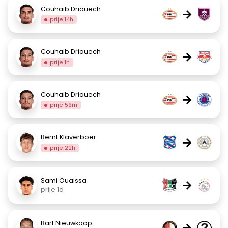
Couhaib Driouech
→
prije 14h
Couhaib Driouech
→
prije 1h
Couhaib Driouech
→
prije 59m
Bernt Klaverboer
→
prije 22h
Sami Ouaissa
→
prije 1d
Bart Nieuwkoop
→