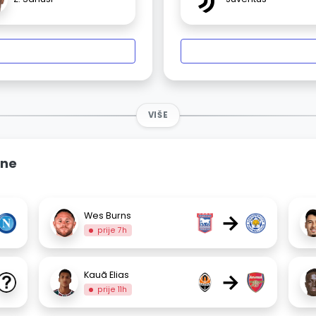
VIŠE
ine
→
Wes Burns
prije 7h
→
Kauã Elias
prije 11h