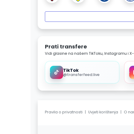
Prati transfere
Vidi glasine na našem TikToku, Instagramu i X-
TikTok
@transferfeed.live
Pravila o privatnosti
|
Uvjeti korištenja
|
O n