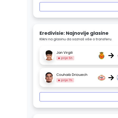
Eredivisie: Najnovije glasine
Klikni na glasinu da saznaš više o transferu.
→
Jan Virgili
prije 5h
→
Couhaib Driouech
prije 7h