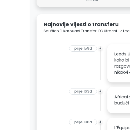
Najnovije vijesti o transferu
Souffian El Karouani Transfer: FC Utrecht -> Le
prije 159d
Leeds U
kako bi
razgovo
nikakvi
prije 163d
Africaf
budući 
prije 186d
L'Équip