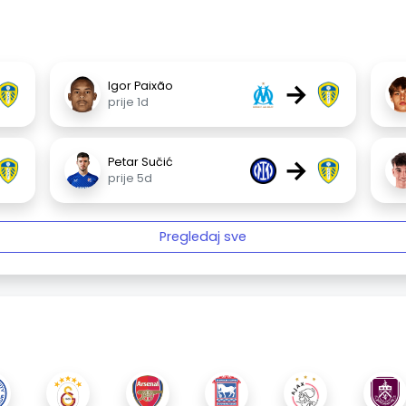
→
Igor Paixão
prije 1d
→
Petar Sučić
prije 5d
Pregledaj sve