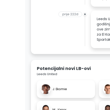
prije 222d
Leeds U
godišnj
ove zi
za El K
Sparta
Potencijalni novi LB-ovi
Leeds United
J. Ekomie
M. Júnior