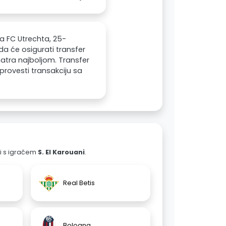
ka FC Utrechta, 25-
da će osigurati transfer
tra najboljom. Transfer
 provesti transakciju sa
ali s igračem
S. El Karouani
.
Real Betis
Bologna