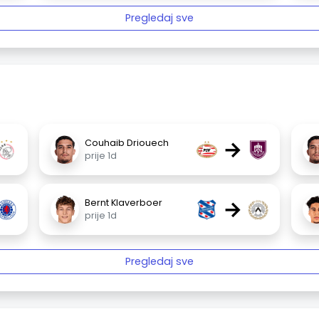
Pregledaj sve
→
Couhaib Driouech
prije 1d
→
Bernt Klaverboer
prije 1d
Pregledaj sve