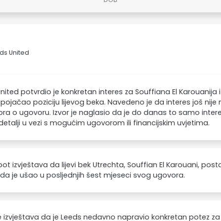
eds United
nited potvrdio je konkretan interes za Souffiana El Karouanija i
 pojačao poziciju lijevog beka. Navedeno je da interes još ni
ra o ugovoru. Izvor je naglasio da je do danas to samo interes
 detalji u vezi s mogućim ugovorom ili financijskim uvjetima.
oot izvještava da lijevi bek Utrechta, Souffian El Karouani, pos
da je ušao u posljednjih šest mjeseci svog ugovora.
e izvještava da je Leeds nedavno napravio konkretan potez za 