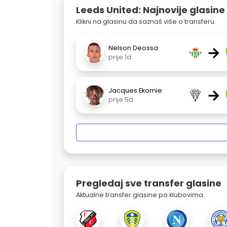
Leeds United: Najnovije glasine
Klikni na glasinu da saznaš više o transferu.
→
Nelson Deossa
prije 1d
→
Jacques Ekomie
prije 5d
Pregledaj sve transfer glasine
Aktualne transfer glasine po klubovima.