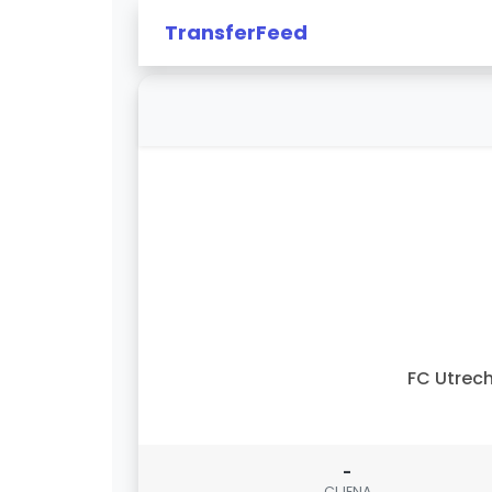
TransferFeed
FC Utrec
-
CIJENA