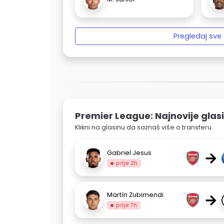
Pregledaj sve
Premier League: Najnovije glas
Klikni na glasinu da saznaš više o transferu.
→
Gabriel Jesus
prije 2h
→
Martín Zubimendi
prije 7h