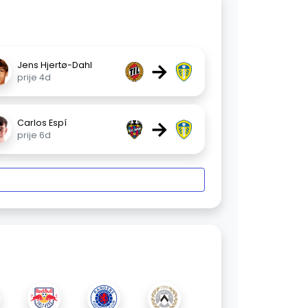
→
Jens Hjertø-Dahl
prije 4d
→
Carlos Espí
prije 6d