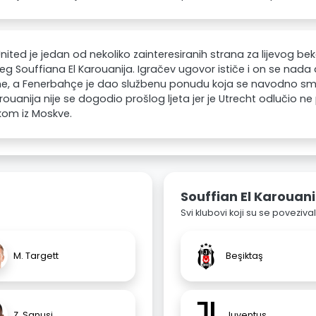
nited je jedan od nekoliko zainteresiranih strana za lijevog be
eg Souffiana El Karouanija. Igračev ugovor ističe i on se nada 
me, a Fenerbahçe je dao službenu ponudu koja se navodno sma
arouanija nije se dogodio prošlog ljeta jer je Utrecht odlučio ne
kom iz Moskve.
Souffian El Karouani
Svi klubovi koji su se poveziv
M. Targett
Beşiktaş
Z. Sanusi
Juventus