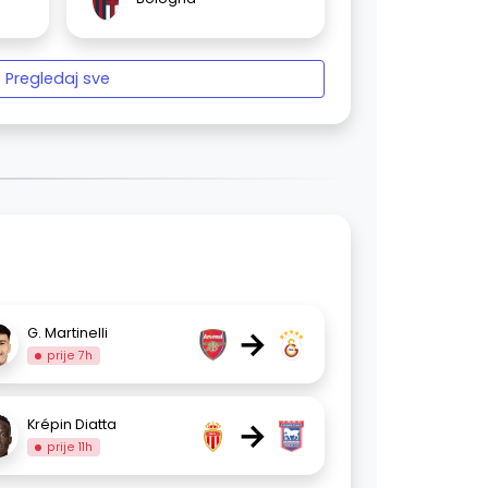
Pregledaj sve
→
G. Martinelli
prije 7h
→
Krépin Diatta
prije 11h