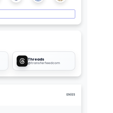
Threads
@transferfeedcom
|
EN
ES