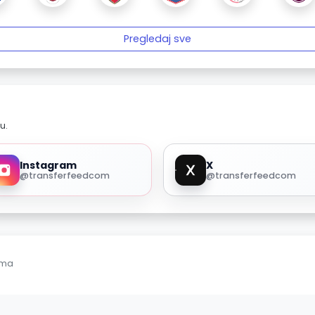
Pregledaj sve
u.
Instagram
X
@transferfeedcom
@transferfeedcom
ama