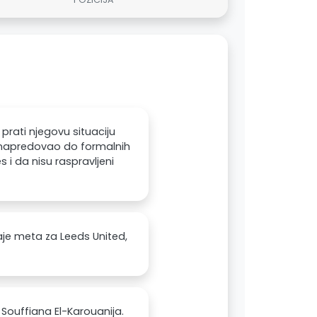
 prati njegovu situaciju
je napredovao do formalnih
 i da nisu raspravljeni
taje meta za Leeds United,
Souffiana El-Karouanija.