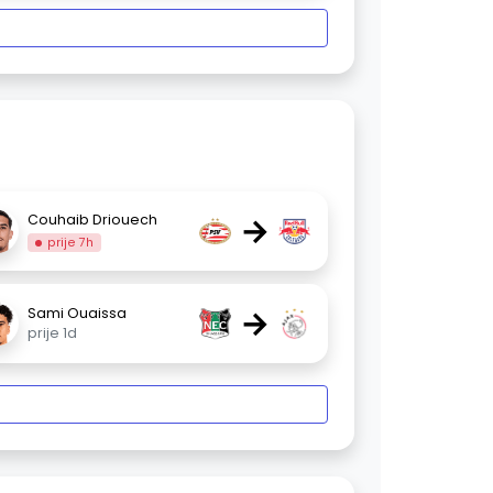
→
Couhaib Driouech
prije 7h
→
Sami Ouaissa
prije 1d