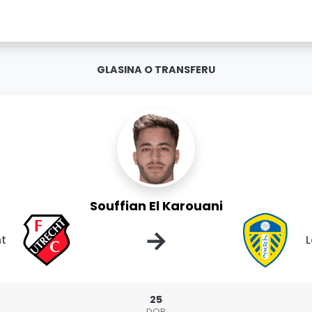
GLASINA O TRANSFERU
Souffian El Karouani
→
ht
L
25
DOB