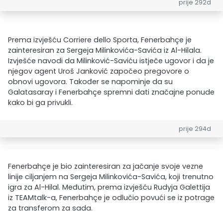
prije 292d
Prema izvješću Corriere dello Sporta, Fenerbahçe je
zainteresiran za Sergeja Milinkovića-Savića iz Al-Hilala.
Izvješće navodi da Milinković-Saviću istječe ugovor i da je
njegov agent Uroš Janković započeo pregovore o
obnovi ugovora. Također se napominje da su
Galatasaray i Fenerbahçe spremni dati značajne ponude
kako bi ga privukli.
prije 294d
Fenerbahçe je bio zainteresiran za jačanje svoje vezne
linije ciljanjem na Sergeja Milinkovića-Savića, koji trenutno
igra za Al-Hilal. Međutim, prema izvješću Rudyja Galettija
iz TEAMtalk-a, Fenerbahçe je odlučio povući se iz potrage
za transferom za sada.