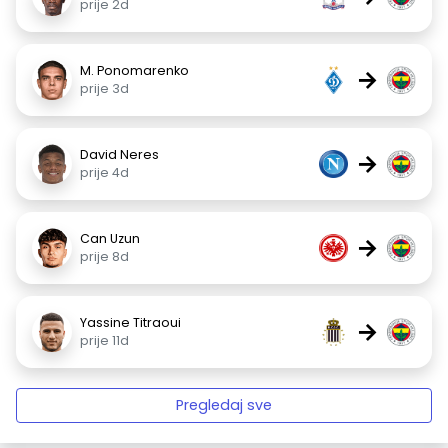
prije 2d
M. Ponomarenko
→
prije 3d
David Neres
→
prije 4d
Can Uzun
→
prije 8d
Yassine Titraoui
→
prije 11d
Pregledaj sve