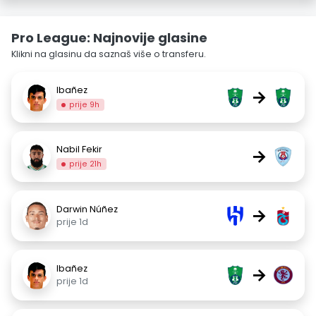
Pro League: Najnovije glasine
Klikni na glasinu da saznaš više o transferu.
Ibañez
→
prije 9h
Nabil Fekir
→
prije 21h
Darwin Núñez
→
prije 1d
Ibañez
→
prije 1d