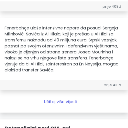
prije 408d
Fenerbahçe ulaže intenzivne napore da posudi Sergeja
Milinković-Savića iz Al Hilala, koji je prešao u Al Hilal za
transfernu naknadu od 40 milijuna eura. Srpski veznjak,
poznat po svojim ofenzivnim i defenzivnim vještinama,
visoko je cijenjen od strane trenera Josea Mourinha i
nalazi se na vrhu njegove liste transfera. Fenerbahçe
vjeruje da bi Al Hilal, zainteresiran za En Neysrija, mogao
olakšati transfer Savića.
prije 410d
Učitaj više vijesti