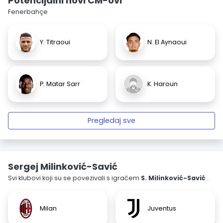
Potencijalni novi CM-ovi
Fenerbahçe
Y. Titraoui
N. El Aynaoui
P. Matar Sarr
K. Haroun
Pregledaj sve
Sergej Milinković-Savić
Svi klubovi koji su se povezivali s igračem
S. Milinković-Savić
.
Milan
Juventus