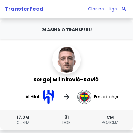
TransferFeed
Glasine
Lige
GLASINA O TRANSFERU
Sergej Milinković-Savić
→
Al Hilal
Fenerbahçe
17.0M
31
CM
CIJENA
DOB
POZICIJA