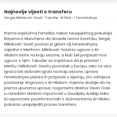
Najnovije vijesti o transferu
Sergej Milinković-Savić Transfer: Al Hilal -> Fenerbahçe
Prema izvješćima Fanatika, nakon neuspješnog pokušaja
Bayerna iz Münchena da dovede Leona Goretzku, Sergej
Milinković-Savić postao je glavni cilj Fenerbahçea,
zajedno s Merihom. Milinković-Savićev ugovor s Al-
Hilalom ističe na kraju sezone, a klub želi potpisati novi
ugovor s njim. Također se izvještava da je prioritet i
Merihu i Milinković-Saviću povratak u Europu. Iako će oba
igrača biti slobodni igrači na kraju sezone, uprava
Fenerbahçea planira ih potpisati u siječnju, što zahtijeva
postizanje dogovora s Al-Hilalom. Izvješće dodaje da će,
prema uputama uprave, nogometni direktor Devin Özek
u narednim danima otputovati u Saudijsku Arabiju kako
bi uspostavio početni kontakt s dužnosnicima Al-Hilala i
pokušao unaprijediti proces transfera.