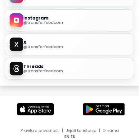
Instagram
@transferfeedcom
X
@transferfeedcom
Threads
@transferfeedcom
Pravila o privatnosti
|
Uvjeti korištenja
|
O nama
|
EN
ES