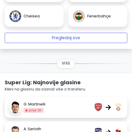
Chelsea
Fenerbahçe
Pregledaj sve
VIŠE
Super Lig: Najnovije glasine
Klikni na glasinu da saznaš više o transferu.
G. Martinelli
→
prije 3h
A. Sørloth
→