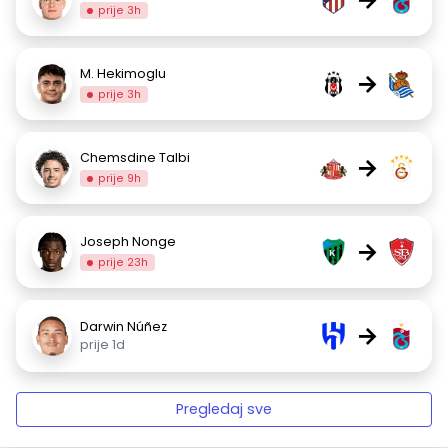
prije 3h
M. Hekimoglu
→
prije 3h
Chemsdine Talbi
→
prije 9h
Joseph Nonge
→
prije 23h
Darwin Núñez
→
prije 1d
Pregledaj sve