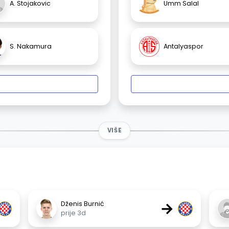
A. Stojakovic
Umm Salal
S. Nakamura
Antalyaspor
VIŠE
→
Dženis Burnić
prije 3d