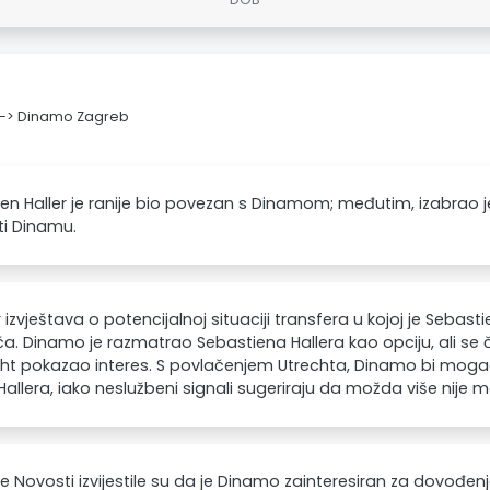
d -> Dinamo Zagreb
en Haller je ranije bio povezan s Dinamom; međutim, izabrao je
iti Dinamu.
r izvještava o potencijalnoj situaciji transfera u kojoj je Sebast
ča. Dinamo je razmatrao Sebastiena Hallera kao opciju, ali se 
cht pokazao interes. S povlačenjem Utrechta, Dinamo bi mogao 
Hallera, iako neslužbeni signali sugeriraju da možda više nije m
e Novosti izvijestile su da je Dinamo zainteresiran za dovođenj