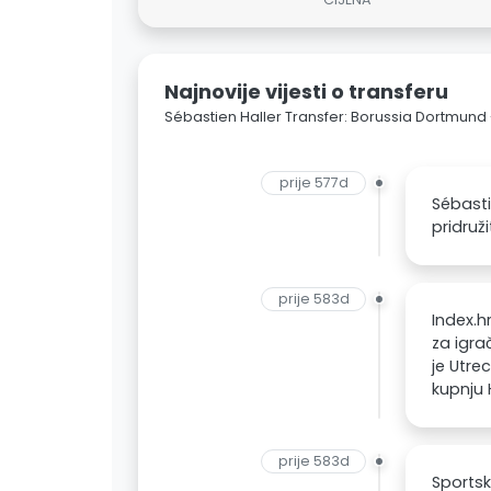
Najnovije vijesti o transferu
Sébastien Haller Transfer: Borussia Dortmun
prije 577d
Sébasti
pridruž
prije 583d
Index.h
za igra
je Utre
kupnju 
prije 583d
Sportsk