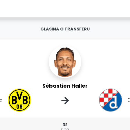
GLASINA O TRANSFERU
Sébastien Haller
→
nd
32
DOB