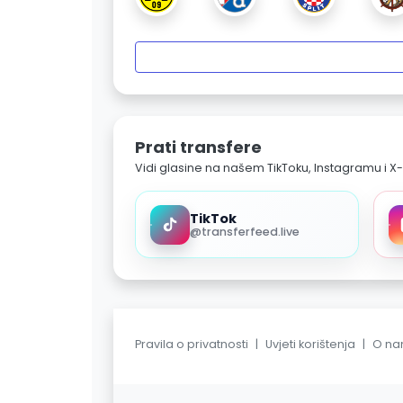
Prati transfere
Vidi glasine na našem TikToku, Instagramu i X-
TikTok
@transferfeed.live
Pravila o privatnosti
|
Uvjeti korištenja
|
O n