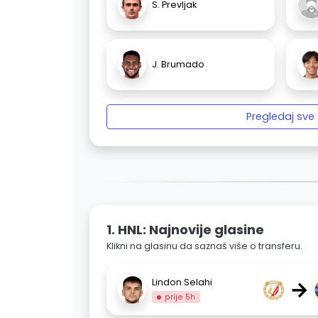
S. Prevljak
J. Brumado
Pregledaj sve
1. HNL: Najnovije glasine
Klikni na glasinu da saznaš više o transferu.
→
Lindon Selahi
prije 5h