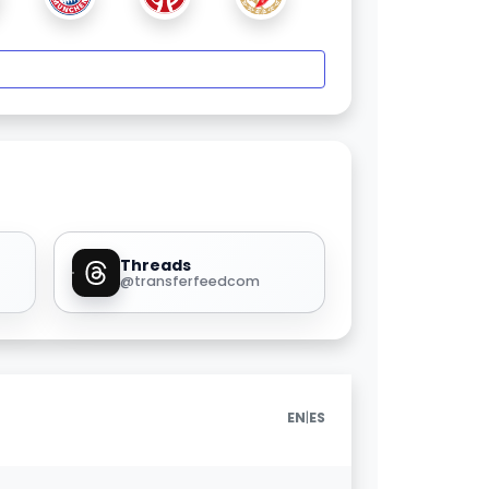
Threads
@transferfeedcom
|
EN
ES