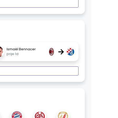
→
Ismaël Bennacer
prije 1d