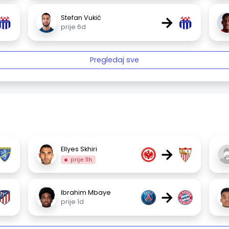
→
Stefan Vukić
prije 6d
Pregledaj sve
→
Ellyes Skhiri
prije 11h
→
Ibrahim Mbaye
prije 1d