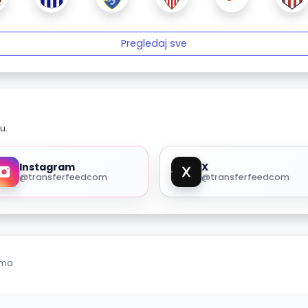
Pregledaj sve
u.
Instagram
X
@transferfeedcom
@transferfeedcom
ama