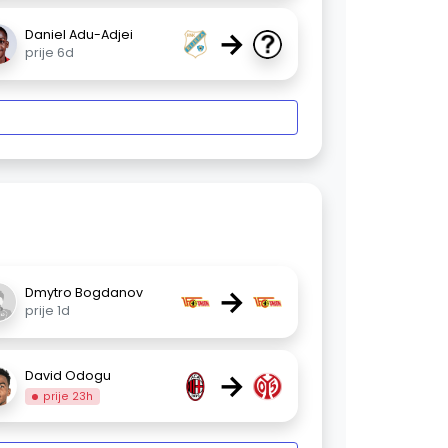
→
Daniel Adu-Adjei
prije 6d
→
Dmytro Bogdanov
prije 1d
→
David Odogu
prije 23h