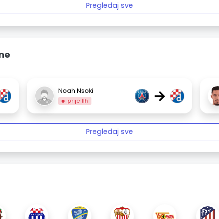
Pregledaj sve
ine
→
Noah Nsoki
prije 11h
Pregledaj sve