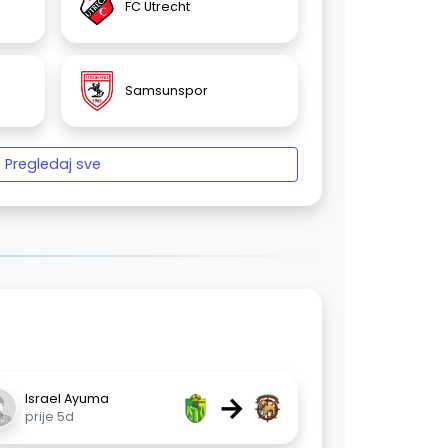
FC Utrecht
Samsunspor
Pregledaj sve
→
Israel Ayuma
prije 5d