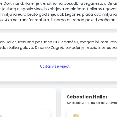
je Dortmund. Haller je trenutno na posudbi u Leganesu, a Din
cije zbog njegovih visokih zahtjeva za plaćom. Hallerov ugov
 milijuna eura bruto godišnje, dok Leganes plaća dva milijun
. Ako se transfer realizira, Dinamo bi trebao pokriti značajan
en Haller, trenutno posuđen CD Leganésu, mogao bi imati ran
dostatka golova. Dinamo Zagreb također je izrazio interes za
Učitaj više vijesti
Sébastien Haller
Svi klubovi koji su se poveziv