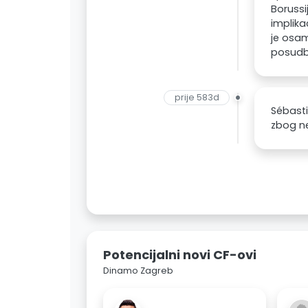
Borussi
implika
je osam
posudbu
prije 583d
Sébasti
zbog ne
Potencijalni novi CF-ovi
Dinamo Zagreb