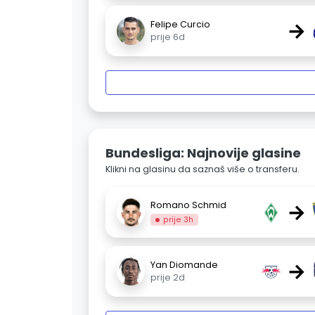
→
Felipe Curcio
prije 6d
Bundesliga: Najnovije glasine
Klikni na glasinu da saznaš više o transferu.
→
Romano Schmid
prije 3h
→
Yan Diomande
prije 2d