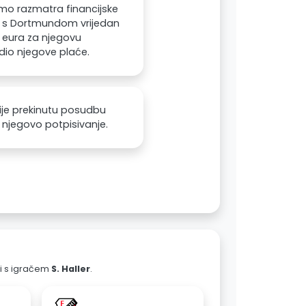
amo razmatra financijske
or s Dortmundom vrijedan
a eura za njegovu
 dio njegove plaće.
ije prekinutu posudbu
 njegovo potpisivanje.
ali s igračem
S. Haller
.