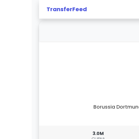
TransferFeed
Borussia Dortmu
3.0M
CIJENA