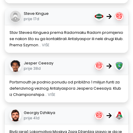
Steve Kingue
→
prije 17d
Stav Stevea Kinguea prema Radomiaku Radom promijenio
se nakon što su ga kontaktirali Antalyaspor ili neki drugi klub.
Prema Szymon
... VIŠE
Jesper Ceesay
→
prije 38d
Portsmouth je podnio ponudu od približno 1 milijun funti za
defenzivnog veznog Antalyaspora Jespera Ceesaya. Klub
iz Championshipa
... VIŠE
Georgiy Dzhikiya
→
prije 41d
Bivši igrač Lokomotiva Moskva Zaza Džanšija izjavio je da je