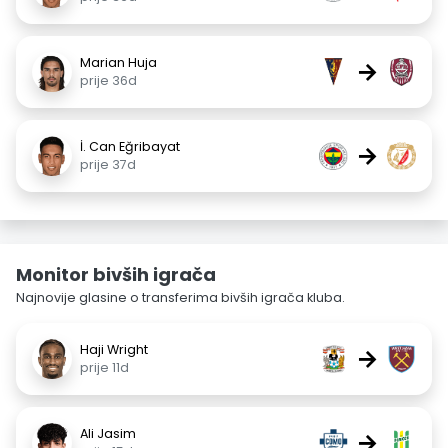
Marian Huja
→
prije 36d
İ. Can Eğribayat
→
prije 37d
Monitor bivših igrača
Najnovije glasine o transferima bivših igrača kluba.
Haji Wright
→
prije 11d
Ali Jasim
→