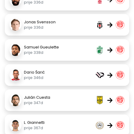
prije 336d
Jonas Svensson
→
prije 336d
Samuel Gueulette
→
prije 338d
Dario Šarić
→
prije 346d
Julián Cuesta
→
prije 347d
L. Giannetti
→
prije 367d