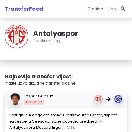
TransferFeed
Glasine
Lige
Antalyaspor
Turska •
1. Lig
Najnovije transfer vijesti
Pratite uživo aktualne transfer glasine.
Jesper Ceesay
→
prije 12h
Postignut je dogovor između Portsmoutha i Antalyaspora
za Jespera Ceesaya, što je potvrdio predsjednik
Antalyaspora Mustafa Ergun.
... VIŠE