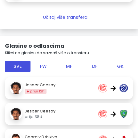
Učitaj više transfera
Glasine o odlascima
Klikni na glasinu da saznaš više o transferu.
SVE
FW
MF
DF
GK
Jesper Ceesay
→
prije 12h
Jesper Ceesay
→
prije 38d
Georgiy Dzhikiya