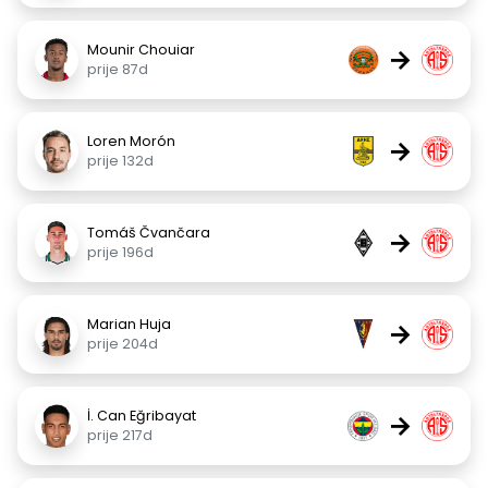
Mounir Chouiar
→
prije 87d
Loren Morón
→
prije 132d
Tomáš Čvančara
→
prije 196d
Marian Huja
→
prije 204d
İ. Can Eğribayat
→
prije 217d