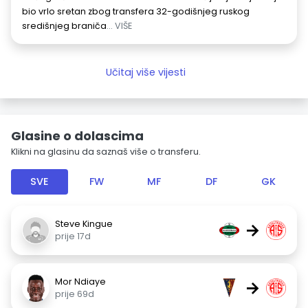
bio vrlo sretan zbog transfera 32-godišnjeg ruskog
središnjeg braniča
... VIŠE
Učitaj više vijesti
Glasine o dolascima
Klikni na glasinu da saznaš više o transferu.
SVE
FW
MF
DF
GK
Steve Kingue
→
prije 17d
Mor Ndiaye
→
prije 69d