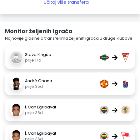
Učitaj više transfera
Monitor željenih igrača
Najnovije glasine o transferima željenih igrača u druge klubove.
Steve Kingue
→
prije 17d
André Onana
→
prije 35d
İ. Can Eğribayat
→
prije 36d
İ. Can Eğribayat
→
prije 36d