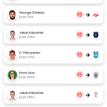
Georgiy Dzhikiya
→
prije 179d
Jakub Kałuziński
→
prije 329d
O. Petrusenko
→
prije 375d
Emre Uzun
→
prije 390d
Jakub Kałuziński
→
prije 396d