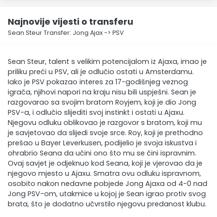
Najnovije vijesti o transferu
Sean Steur Transfer: Jong Ajax -> PSV
Sean Steur, talent s velikim potencijalom iz Ajaxa, imao je
priliku preći u PSV, ali je odlučio ostati u Amsterdamu.
Iako je PSV pokazao interes za 17-godišnjeg veznog
igrača, njihovi napori na kraju nisu bili uspješni. Sean je
razgovarao sa svojim bratom Royjem, koji je dio Jong
PSV-a, i odlučio slijediti svoj instinkt i ostati u Ajaxu.
Njegovu odluku oblikovao je razgovor s bratom, koji mu
je savjetovao da slijedi svoje srce. Roy, koji je prethodno
prešao u Bayer Leverkusen, podijelio je svoja iskustva i
ohrabrio Seana da učini ono što mu se čini ispravnim.
Ovaj savjet je odjeknuo kod Seana, koji je vjerovao da je
njegovo mjesto u Ajaxu. Smatra ovu odluku ispravnom,
osobito nakon nedavne pobjede Jong Ajaxa od 4-0 nad
Jong PSV-om, utakmice u kojoj je Sean igrao protiv svog
brata, što je dodatno učvrstilo njegovu predanost klubu.