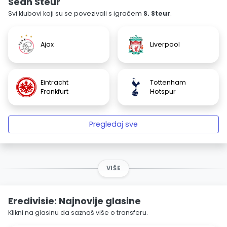
Sean Steur
Svi klubovi koji su se povezivali s igračem
S. Steur
.
Ajax
Liverpool
Eintracht
Tottenham
Frankfurt
Hotspur
Pregledaj sve
VIŠE
Eredivisie: Najnovije glasine
Klikni na glasinu da saznaš više o transferu.