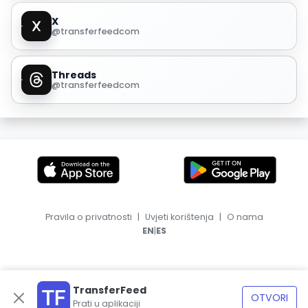
X
@transferfeedcom
Threads
@transferfeedcom
Pravila o privatnosti
|
Uvjeti korištenja
|
O nama
|
EN
ES
TransferFeed
OTVORI
Prati u aplikaciji