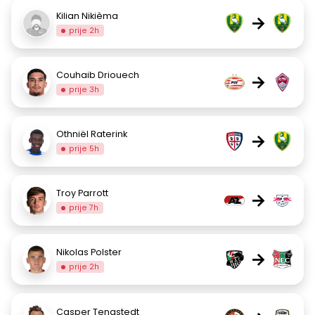
Kilian Nikièma
→
prije 2h
Couhaib Driouech
→
prije 3h
Othniël Raterink
→
prije 5h
Troy Parrott
→
prije 7h
Nikolas Polster
→
prije 2h
Casper Tengstedt