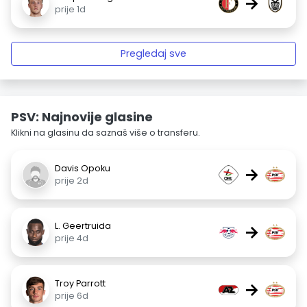
→
prije 1d
Pregledaj sve
PSV: Najnovije glasine
Klikni na glasinu da saznaš više o transferu.
Davis Opoku
→
prije 2d
L. Geertruida
→
prije 4d
Troy Parrott
→
prije 6d