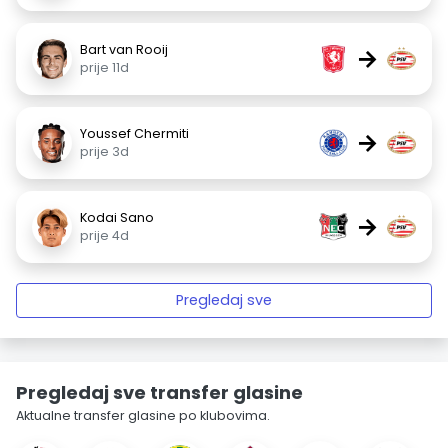
Bart van Rooij
→
prije 11d
Youssef Chermiti
→
prije 3d
Kodai Sano
→
prije 4d
Pregledaj sve
Pregledaj sve transfer glasine
Aktualne transfer glasine po klubovima.