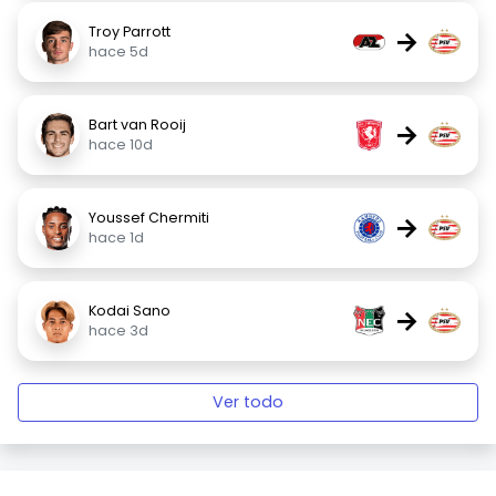
Troy Parrott
→
hace 5d
Bart van Rooij
→
hace 10d
Youssef Chermiti
→
hace 1d
Kodai Sano
→
hace 3d
Ver todo