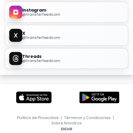
Instagram
@transferfeedcom
X
@transferfeedcom
Threads
@transferfeedcom
Política de Privacidad
|
Términos y Condiciones
|
Sobre Nosotros
|
EN
HR