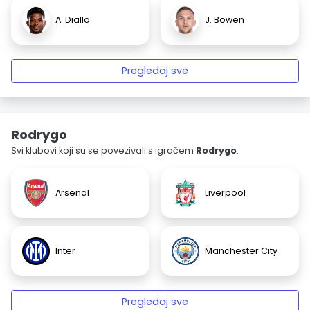
A. Diallo
J. Bowen
Pregledaj sve
Rodrygo
Svi klubovi koji su se povezivali s igračem
Rodrygo
.
Arsenal
Liverpool
Inter
Manchester City
Pregledaj sve