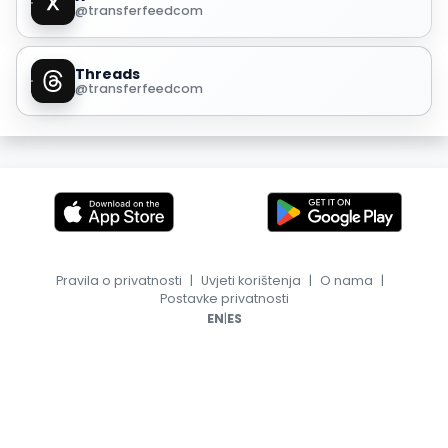
@transferfeedcom
Threads
@transferfeedcom
Pravila o privatnosti
|
Uvjeti korištenja
|
O nama
|
Postavke privatnosti
|
EN
ES