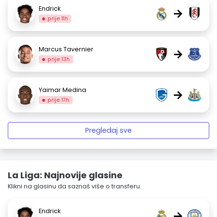
Endrick
→
prije 11h
Marcus Tavernier
→
prije 13h
Yaimar Medina
→
prije 17h
Pregledaj sve
La Liga: Najnovije glasine
Klikni na glasinu da saznaš više o transferu.
Endrick
→