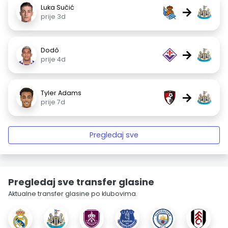
Luka Sučić
→
prije 3d
Dodô
→
prije 4d
Tyler Adams
→
prije 7d
Pregledaj sve
Pregledaj sve transfer glasine
Aktualne transfer glasine po klubovima.