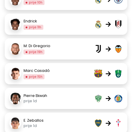
prije 10h
Endrick
→
prije 11h
M. Di Gregorio
→
prije 19h
Marc Casadó
→
prije 15h
Pierre Ekwah
→
prije 1d
E. Zeballos
→
prije 1d