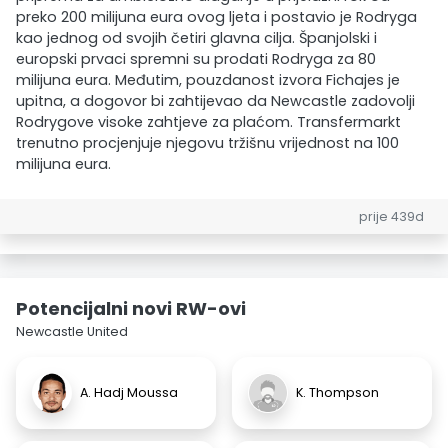
preko 200 milijuna eura ovog ljeta i postavio je Rodryga
kao jednog od svojih četiri glavna cilja. Španjolski i
europski prvaci spremni su prodati Rodryga za 80
milijuna eura. Međutim, pouzdanost izvora Fichajes je
upitna, a dogovor bi zahtijevao da Newcastle zadovolji
Rodrygove visoke zahtjeve za plaćom. Transfermarkt
trenutno procjenjuje njegovu tržišnu vrijednost na 100
milijuna eura.
prije 439d
Potencijalni novi RW-ovi
Newcastle United
A. Hadj Moussa
K. Thompson