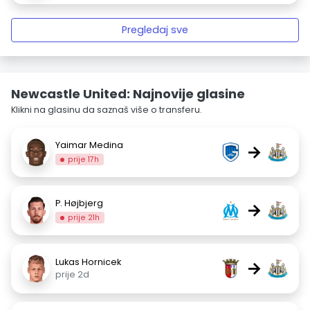
Pregledaj sve
Newcastle United: Najnovije glasine
Klikni na glasinu da saznaš više o transferu.
Yaimar Medina
→
prije 17h
P. Højbjerg
→
prije 21h
Lukas Hornicek
→
prije 2d