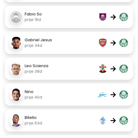
Fabio So
→
prije 19d
Gabriel Jesus
→
prije 34d
Leo Scienza
→
prije 38d
Nino
→
prije 40d
Bitello
→
prije 63d