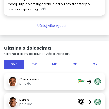
medij Purple Vert sugerirao je da bi ljetni transfer po
sniženoj cijeni mog
... VIŠE
Učitaj više vijesti
Glasine o dolascima
Klikni na glasinu da saznaš više o transferu.
SVE
FW
MF
DF
GK
Camilo Mena
→
prije 6d
Danilo
→
prije 13d