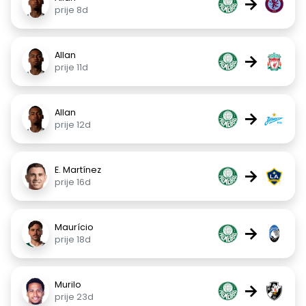
→
prije 8d
Allan
→
prije 11d
Allan
→
prije 12d
E. Martínez
→
prije 16d
Maurício
→
prije 18d
Murilo
→
prije 23d