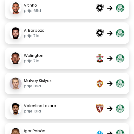
Vitinho
→
prije 65d
A. Barboza
→
prije 71d
Welington
→
prije 71d
Matvey Kislyak
→
prije 89d
Valentino Lazaro
→
prije 101d
Igor Paixão
→