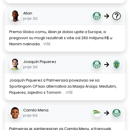
Allan
→
prije 3d
Prema Globo.comu, Allan je dobio upite iz Europe, a
pregovori su mogli rezultirati s više od 260 milijuna R$ u
fiksnim naknada
... VIŠE
Joaquín Piquerez
→
prije 3d
Joaquín Piquerez iz Palmeirasa povezivao se sa
Sportingom CP kao alternativa za Maxija Araúja. Međutim,
Piquerez, zajedno s Tomom
... VIŠE
Camilo Mena
→
prije 6d
Palmeiras je zainteresiran za Camila Menu, a francuski