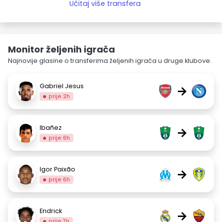
Učitaj više transfera
Monitor željenih igrača
Najnovije glasine o transferima željenih igrača u druge klubove.
Gabriel Jesus
→
prije 2h
Ibañez
→
prije 6h
Igor Paixão
→
prije 6h
Endrick
→
prije 7h