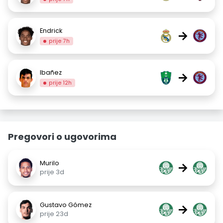
Endrick
→
prije 7h
Ibañez
→
prije 12h
Pregovori o ugovorima
Murilo
→
prije 3d
Gustavo Gómez
→
prije 23d