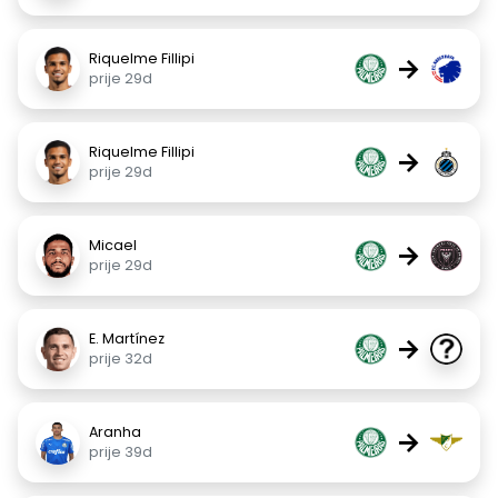
Riquelme Fillipi
→
prije 29d
Riquelme Fillipi
→
prije 29d
Micael
→
prije 29d
E. Martínez
→
prije 32d
Aranha
→
prije 39d