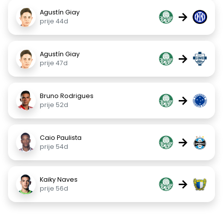
Agustín Giay
→
prije 44d
Agustín Giay
→
prije 47d
Bruno Rodrigues
→
prije 52d
Caio Paulista
→
prije 54d
Kaiky Naves
→
prije 56d