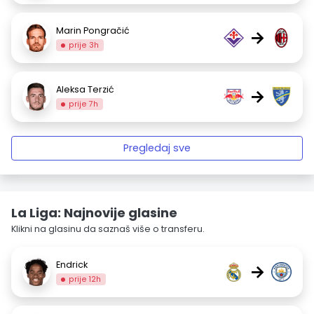
Marin Pongračić
→
prije 3h
Aleksa Terzić
→
prije 7h
Pregledaj sve
La Liga: Najnovije glasine
Klikni na glasinu da saznaš više o transferu.
Endrick
→
prije 12h