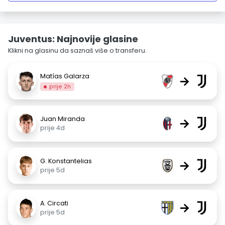
Juventus: Najnovije glasine
Klikni na glasinu da saznaš više o transferu.
Matías Galarza
→
prije 2h
Juan Miranda
→
prije 4d
G. Konstantelias
→
prije 5d
A. Circati
→
prije 5d