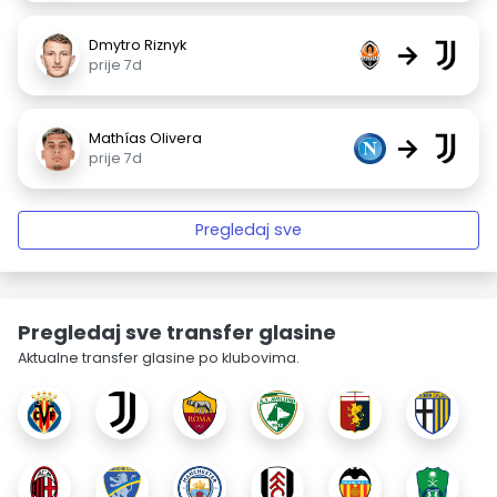
Dmytro Riznyk
→
prije 7d
Mathías Olivera
→
prije 7d
Pregledaj sve
Pregledaj sve transfer glasine
Aktualne transfer glasine po klubovima.