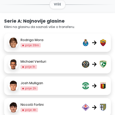
VIŠE
Serie A: Najnovije glasine
Klikni na glasinu da saznaš više o transferu.
Rodrigo Mora
→
prije 39m
Michael Venturi
→
prije 1h
Josh Mulligan
→
prije 2h
Niccolò Fortini
→
prije 4h