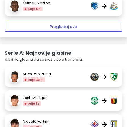
Yaimar Medina
→
prije 17h
Pregledaj sve
Serie A: Najnovije glasine
Klikni na glasinu da saznaš više o transferu.
Michael Venturi
→
prije 38m
Josh Mulligan
→
prije 1h
Niccolò Fortini
→