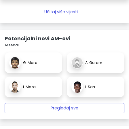
Učitaj više vijesti
Potencijalni novi AM-ovi
Arsenal
G. Mora
A. Guram
I. Maza
I. Sarr
Pregledaj sve