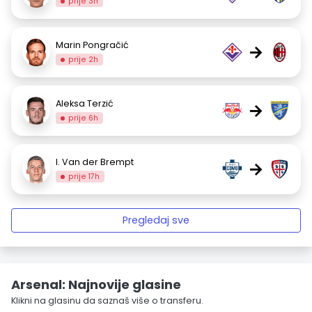
prije 3h
Marin Pongračić
→
prije 2h
Aleksa Terzić
→
prije 6h
I. Van der Brempt
→
prije 17h
Pregledaj sve
Arsenal: Najnovije glasine
Klikni na glasinu da saznaš više o transferu.