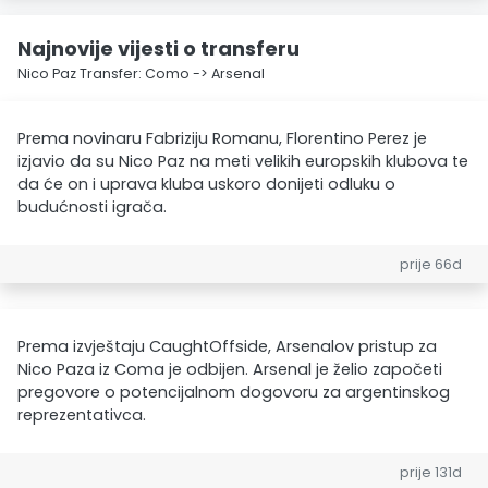
Najnovije vijesti o transferu
Nico Paz Transfer: Como -> Arsenal
Prema novinaru Fabriziju Romanu, Florentino Perez je
izjavio da su Nico Paz na meti velikih europskih klubova te
da će on i uprava kluba uskoro donijeti odluku o
budućnosti igrača.
prije 66d
Prema izvještaju CaughtOffside, Arsenalov pristup za
Nico Paza iz Coma je odbijen. Arsenal je želio započeti
pregovore o potencijalnom dogovoru za argentinskog
reprezentativca.
prije 131d