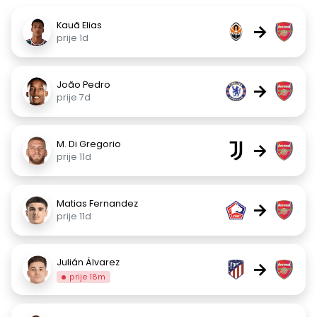
Kauã Elias
→
prije 1d
João Pedro
→
prije 7d
M. Di Gregorio
→
prije 11d
Matias Fernandez
→
prije 11d
Julián Álvarez
→
prije 18m