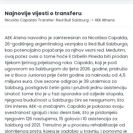
Najnovije vijesti o transferu
Nicolás Capaldo Transfer: Red Bull Salzburg -> AEK Athens
AEK Atena navodno je zainteresiran za Nicolása Capalda,
26-godišnjeg argentinskog veznjaka iz Red Bull Salzburga,
kao potencijalno pojačanje za njihov vezni red. Međutim,
ovaj potez ovisi o tome hoće li Orbelín Pineda biti prodan
tijekom ljetnog prijelaznog roka. Capaldo, koji je pod
ugovorom sa Salzburgom do ljeta 2026. godine, pridružio
se iz Boca Juniorsa prije četiri godine za naknadu od 4,5
milijuna eura. Ove sezone odigrao je 39 utakmica za
Salzburg, postigavši četiri gola i pruživši jednu asistenciju.
Unatoč tome što je u fazi oporavka od ozljede stopala,
njegova budućnost u Salzburgu čini se nesigurnom, što
čini interes AEK-a značajnim. Capaldo je pokazao svoju
svestranost igrajući i kao desni bek, što je pridonijelo
njegovim 126 nastupima, 15 golova i 10 asistencija za
Salzburg od 2021. Trenutno je u procesu rehabilitacije od
slomljenog prsta, kojeg je zadobio u travnju, i ponovno je