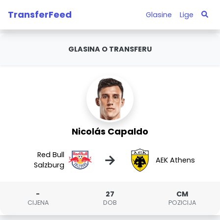
TransferFeed
Glasine
Lige
GLASINA O TRANSFERU
Nicolás Capaldo
Red Bull
→
AEK Athens
Salzburg
-
27
CM
CIJENA
DOB
POZICIJA