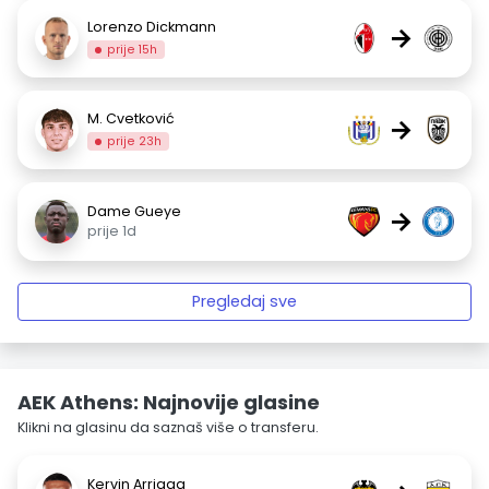
Lorenzo Dickmann
→
prije 15h
M. Cvetković
→
prije 23h
Dame Gueye
→
prije 1d
Pregledaj sve
AEK Athens: Najnovije glasine
Klikni na glasinu da saznaš više o transferu.
Kervin Arriaga