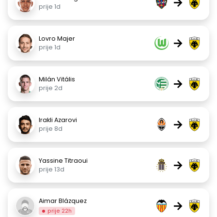
→
prije 1d
Lovro Majer
→
prije 1d
Milán Vitális
→
prije 2d
Irakli Azarovi
→
prije 8d
Yassine Titraoui
→
prije 13d
Aimar Blázquez
→
prije 22h