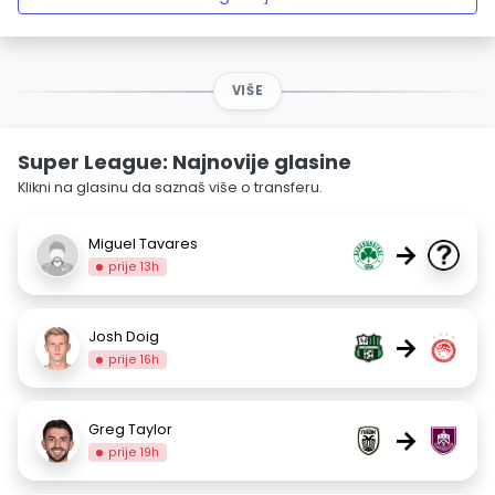
VIŠE
Super League: Najnovije glasine
Klikni na glasinu da saznaš više o transferu.
Miguel Tavares
→
prije 13h
Josh Doig
→
prije 16h
Greg Taylor
→
prije 19h