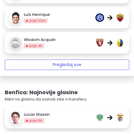
Luís Henrique
→
prije 53m
Wisdom Acquah
→
prije 4h
Pregledaj sve
Benfica: Najnovije glasine
Klikni na glasinu da saznaš više o transferu.
Lucas Stassin
→
prije 6h