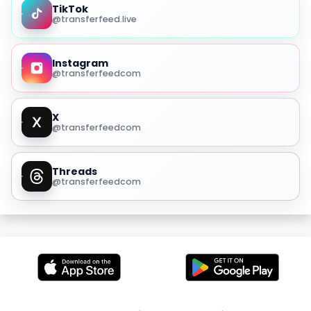
TikTok
@transferfeed.live
Instagram
@transferfeedcom
X
@transferfeedcom
Threads
@transferfeedcom