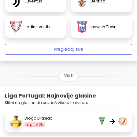
Juventus
Benfica
Jedinstvo Ub
Ipswich Town
Pregledaj sve
VIŠE
Liga Portugal: Najnovije glasine
Klikni na glasinu da saznaš više o transferu.
Diogo Brasido
→
prije 3h