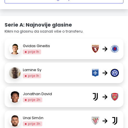
Serie A: Najnovije glasine
Klikni na glasinu da saznaš više o transferu.
Gvidas Gineitis
→
prije 1h
Lamine Sy
→
prije 1h
Jonathan David
→
prije 2h
Unai Simón
→
prije 3h