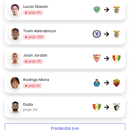
Lucas Stassin
→
prije 6h
Tosin Adarabioyo
→
prije 20h
Joan Jordán
→
prije 2h
Rodrigo Mora
→
prije 1h
Dudu
→
prije 2d
Pregledaj sve