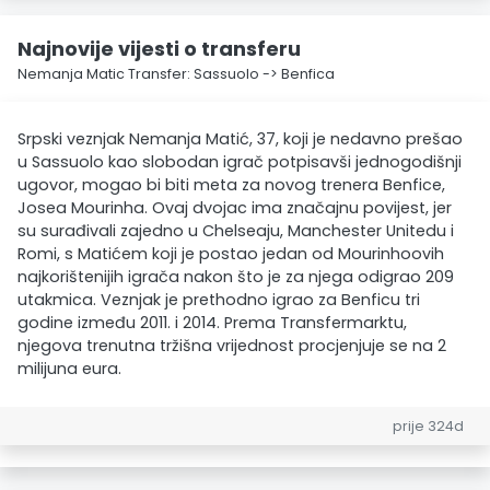
Najnovije vijesti o transferu
Nemanja Matic Transfer: Sassuolo -> Benfica
Srpski veznjak Nemanja Matić, 37, koji je nedavno prešao
u Sassuolo kao slobodan igrač potpisavši jednogodišnji
ugovor, mogao bi biti meta za novog trenera Benfice,
Josea Mourinha. Ovaj dvojac ima značajnu povijest, jer
su surađivali zajedno u Chelseaju, Manchester Unitedu i
Romi, s Matićem koji je postao jedan od Mourinhoovih
najkorištenijih igrača nakon što je za njega odigrao 209
utakmica. Veznjak je prethodno igrao za Benficu tri
godine između 2011. i 2014. Prema Transfermarktu,
njegova trenutna tržišna vrijednost procjenjuje se na 2
milijuna eura.
prije 324d