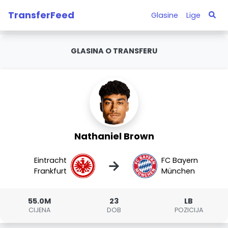
TransferFeed
Glasine
Lige
GLASINA O TRANSFERU
Nathaniel Brown
Eintracht
FC Bayern
→
Frankfurt
München
55.0M
23
LB
CIJENA
DOB
POZICIJA