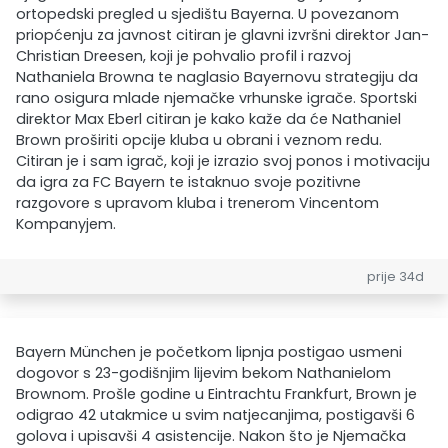
ortopedski pregled u sjedištu Bayerna. U povezanom
priopćenju za javnost citiran je glavni izvršni direktor Jan-
Christian Dreesen, koji je pohvalio profil i razvoj
Nathaniela Browna te naglasio Bayernovu strategiju da
rano osigura mlade njemačke vrhunske igrače. Sportski
direktor Max Eberl citiran je kako kaže da će Nathaniel
Brown proširiti opcije kluba u obrani i veznom redu.
Citiran je i sam igrač, koji je izrazio svoj ponos i motivaciju
da igra za FC Bayern te istaknuo svoje pozitivne
razgovore s upravom kluba i trenerom Vincentom
Kompanyjem.
prije 34d
Bayern München je početkom lipnja postigao usmeni
dogovor s 23-godišnjim lijevim bekom Nathanielom
Brownom. Prošle godine u Eintrachtu Frankfurt, Brown je
odigrao 42 utakmice u svim natjecanjima, postigavši 6
golova i upisavši 4 asistencije. Nakon što je Njemačka