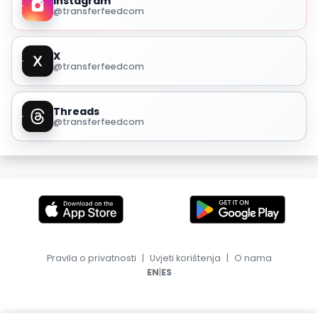
Instagram
@transferfeedcom
X
@transferfeedcom
Threads
@transferfeedcom
Pravila o privatnosti
|
Uvjeti korištenja
|
O nama
|
EN
ES