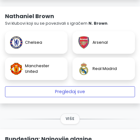
Nathaniel Brown
Svi klubovi koji su se povezivali s igračem
N. Brown
.
Chelsea
Arsenal
Manchester
Real Madrid
United
Pregledaj sve
VIŠE
Bundesliga: Najnovije glasine