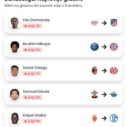
Klikni na glasinu da saznaš više o transferu.
Yan Diomande
→
prije 3h
Ibrahim Mbaye
→
prije 5h
David Odogu
→
prije 7h
Samuel Edozie
→
prije 8h
Krépin Diatta
→
prije 9h