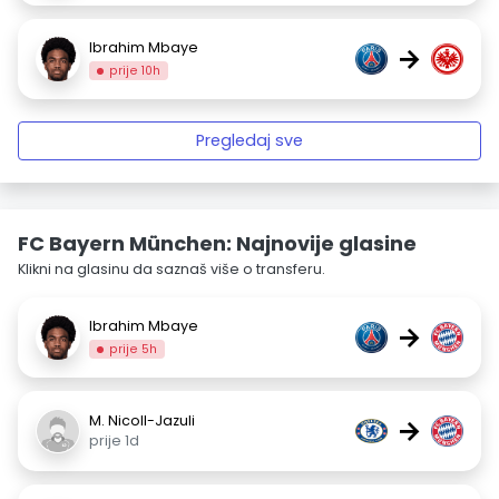
Ibrahim Mbaye
→
prije 10h
Pregledaj sve
FC Bayern München: Najnovije glasine
Klikni na glasinu da saznaš više o transferu.
Ibrahim Mbaye
→
prije 5h
M. Nicoll-Jazuli
→
prije 1d