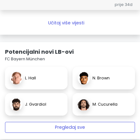
prije 34d
Učitaj više vijesti
Potencijalni novi LB-ovi
FC Bayern München
L. Hall
N. Brown
J. Gvardiol
M. Cucurella
Pregledaj sve