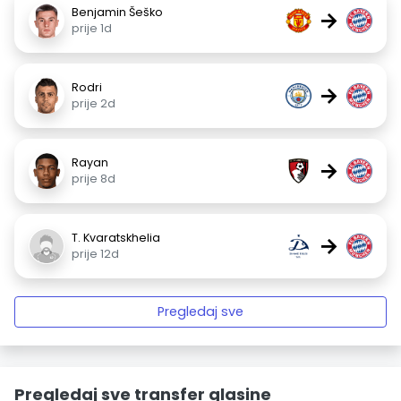
Benjamin Šeško
→
prije 1d
Rodri
→
prije 2d
Rayan
→
prije 8d
T. Kvaratskhelia
→
prije 12d
Pregledaj sve
Pregledaj sve transfer glasine