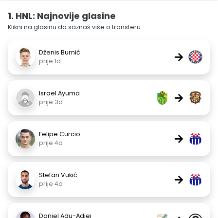
1. HNL: Najnovije glasine
Klikni na glasinu da saznaš više o transferu.
Dženis Burnić
→
prije 1d
Israel Ayuma
→
prije 3d
Felipe Curcio
→
prije 4d
Stefan Vukić
→
prije 4d
Daniel Adu-Adjei