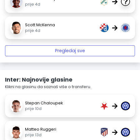
→
prije 4d
Scott McKenna
→
prije 4d
Pregledaj sve
Inter: Najnovije glasine
Klikni na glasinu da saznaš više o transferu.
Stepan Chaloupek
→
prije 10d
Matteo Ruggeri
→
prije 13d