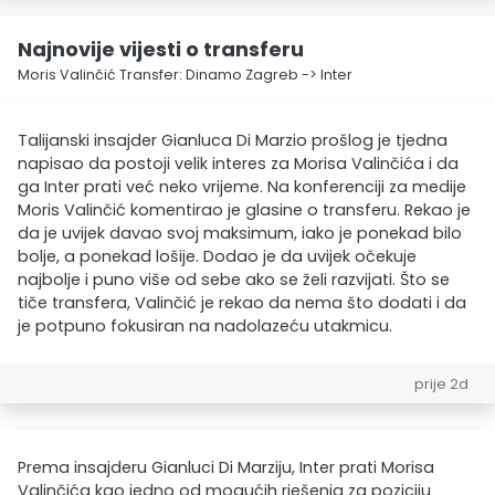
Najnovije vijesti o transferu
Moris Valinčić Transfer: Dinamo Zagreb -> Inter
Talijanski insajder Gianluca Di Marzio prošlog je tjedna
napisao da postoji velik interes za Morisa Valinčića i da
ga Inter prati već neko vrijeme. Na konferenciji za medije
Moris Valinčić komentirao je glasine o transferu. Rekao je
da je uvijek davao svoj maksimum, iako je ponekad bilo
bolje, a ponekad lošije. Dodao je da uvijek očekuje
najbolje i puno više od sebe ako se želi razvijati. Što se
tiče transfera, Valinčić je rekao da nema što dodati i da
je potpuno fokusiran na nadolazeću utakmicu.
prije 2d
Prema insajderu Gianluci Di Marziju, Inter prati Morisa
Valinčića kao jedno od mogućih rješenja za poziciju