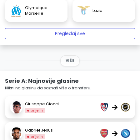
Olympique
Lazio
Marseille
Pregledaj sve
VIŠE
Serie A: Najnovije glasine
Klikni na glasinu da saznaš više o transferu.
Giuseppe Ciocci
→
prije 1h
Gabriel Jesus
→
prije 1h