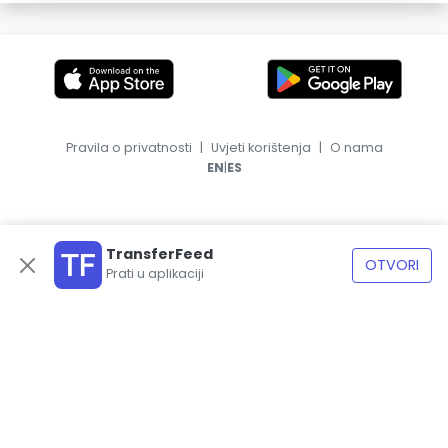
Pravila o privatnosti
|
Uvjeti korištenja
|
O nama
|
EN
ES
TransferFeed
OTVORI
Prati u aplikaciji