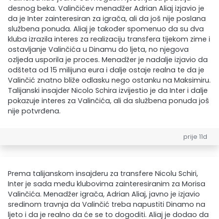
desnog beka. Valinčićev menadžer Adrian Aliaj izjavio je
da je Inter zainteresiran za igrača, ali da još nije poslana
službena ponuda. Aliaj je također spomenuo da su dva
kluba izrazila interes za realizaciju transfera tijekom zime i
ostavljanje Valinčića u Dinamu do ljeta, no njegova
ozljeda usporila je proces. Menadžer je nadalje izjavio da
odšteta od 15 milijuna eura i dalje ostaje realna te da je
Valinčić znatno bliže odlasku nego ostanku na Maksimiru.
Talijanski insajder Nicolo Schira izvijestio je da Inter i dalje
pokazuje interes za Valinčića, ali da službena ponuda još
nije potvrđena.
prije 11d
Prema talijanskom insajderu za transfere Nicolu Schiri,
Inter je sada među klubovima zainteresiranim za Morisa
Valinčića. Menadžer igrača, Adrian Aliaj, javno je izjavio
sredinom travnja da Valinčić treba napustiti Dinamo na
ljeto i da je realno da će se to dogoditi. Aliaj je dodao da