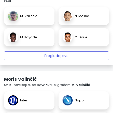
Inter
M. Valinčić
N. Molina
M. Kayode
G. Doué
Pregledaj sve
Moris Valinčić
Svi klubovi koji su se povezivali s igračem
M. Valinčić
.
Inter
Napoli