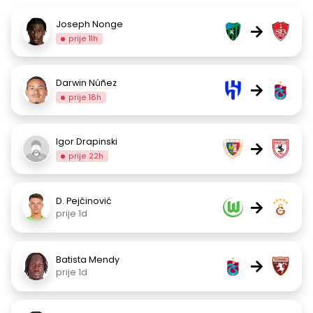
Joseph Nonge
→
prije 11h
Darwin Núñez
→
prije 18h
Igor Drapinski
→
prije 22h
D. Pejčinović
→
prije 1d
Batista Mendy
→
prije 1d