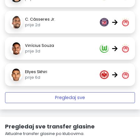
C. Cásseres Jr.
→
prije 2d
Vinícius Souza
→
prije 3d
Ellyes Skhiri
→
prije 6d
Pregledaj sve
Pregledaj sve transfer glasine
Aktualne transfer glasine po klubovima.