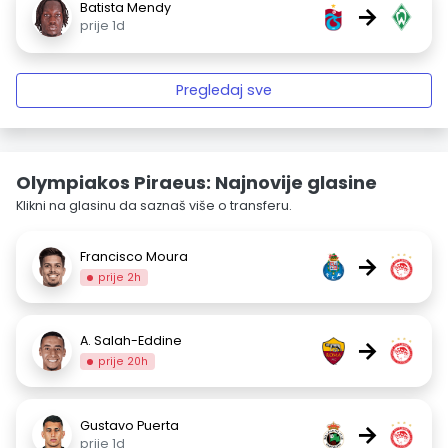
Batista Mendy
→
prije 1d
Pregledaj sve
Olympiakos Piraeus: Najnovije glasine
Klikni na glasinu da saznaš više o transferu.
Francisco Moura
→
prije 2h
A. Salah-Eddine
→
prije 20h
Gustavo Puerta
→
prije 1d