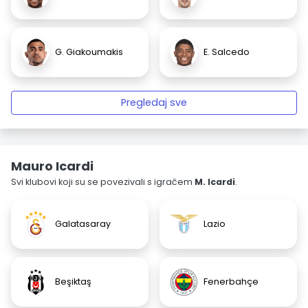
G. Giakoumakis
E. Salcedo
Pregledaj sve
Mauro Icardi
Svi klubovi koji su se povezivali s igračem
M. Icardi
.
Galatasaray
Lazio
Beşiktaş
Fenerbahçe