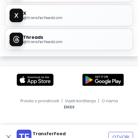
X
@transferfeedcom
Threads
@transferfeedcom
Pravila o privatnosti
|
Uvjeti korištenja
|
O nama
|
EN
ES
TransferFeed
OTVORI