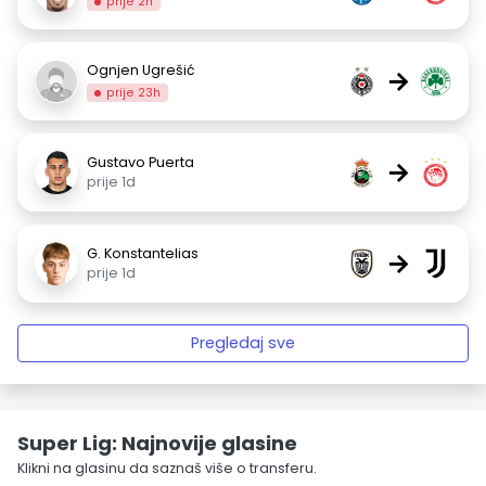
prije 2h
Ognjen Ugrešić
→
prije 23h
Gustavo Puerta
→
prije 1d
G. Konstantelias
→
prije 1d
Pregledaj sve
Super Lig: Najnovije glasine
Klikni na glasinu da saznaš više o transferu.