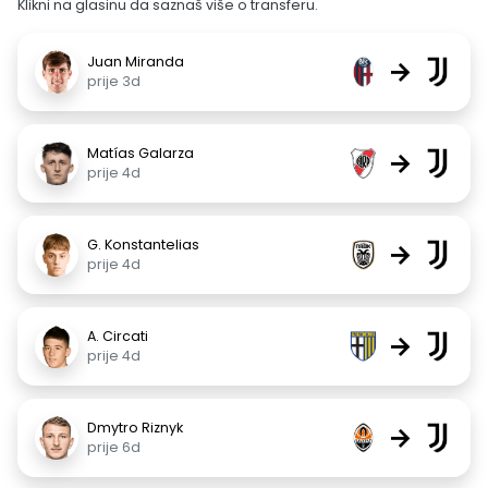
Klikni na glasinu da saznaš više o transferu.
Juan Miranda
→
prije 3d
Matías Galarza
→
prije 4d
G. Konstantelias
→
prije 4d
A. Circati
→
prije 4d
Dmytro Riznyk
→
prije 6d