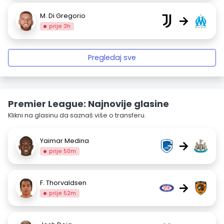
M. Di Gregorio
→
prije 3h
Pregledaj sve
Premier League: Najnovije glasine
Klikni na glasinu da saznaš više o transferu.
Yaimar Medina
→
prije 50m
F. Thorvaldsen
→
prije 52m