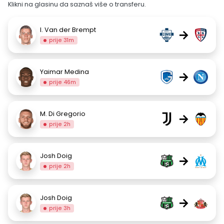
Klikni na glasinu da saznaš više o transferu.
I. Van der Brempt
→
prije 31m
Yaimar Medina
→
prije 46m
M. Di Gregorio
→
prije 2h
Josh Doig
→
prije 2h
Josh Doig
→
prije 3h