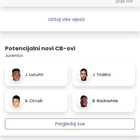
prije 111d
Učitaj više vijesti
Potencijalni novi CB-ovi
Juventus
J. Lucumi
J. Todibo
A. Circati
B. Badiashile
Pregledaj sve