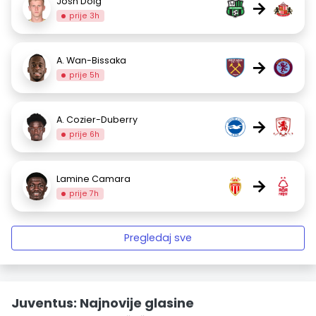
Josh Doig
→
prije 3h
A. Wan-Bissaka
→
prije 5h
A. Cozier-Duberry
→
prije 6h
Lamine Camara
→
prije 7h
Pregledaj sve
Juventus: Najnovije glasine