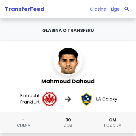
TransferFeed
Glasine
Lige
GLASINA O TRANSFERU
Mahmoud Dahoud
Eintracht
→
LA Galaxy
Frankfurt
-
30
CM
CIJENA
DOB
POZICIJA