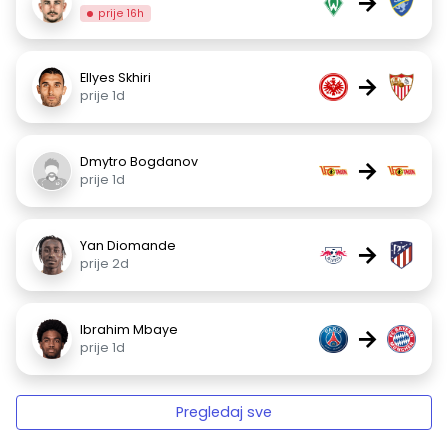
→
prije 16h
Ellyes Skhiri
→
prije 1d
Dmytro Bogdanov
→
prije 1d
Yan Diomande
→
prije 2d
Ibrahim Mbaye
→
prije 1d
Pregledaj sve