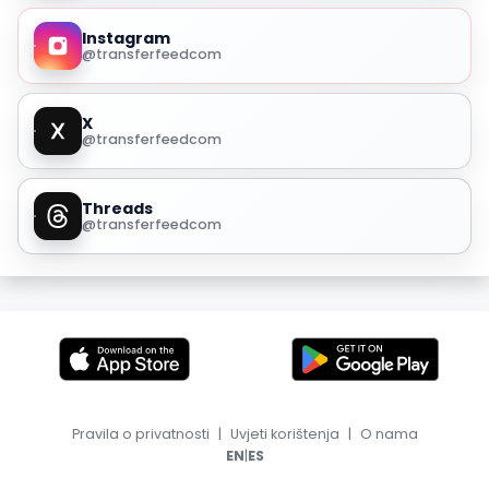
Instagram
@transferfeedcom
X
@transferfeedcom
Threads
@transferfeedcom
Pravila o privatnosti
|
Uvjeti korištenja
|
O nama
|
EN
ES