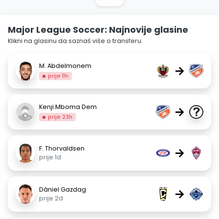
Major League Soccer: Najnovije glasine
Klikni na glasinu da saznaš više o transferu.
M. Abdelmonem
→
prije 11h
Kenji Mboma Dem
→
prije 23h
F. Thorvaldsen
→
prije 1d
Dániel Gazdag
→
prije 2d