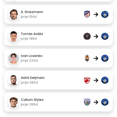
A. Griezmann
→
prije 154d
Tomás Avilés
→
prije 196d
Ivan Losenko
→
prije 220d
Astrit Seljmani
→
prije 384d
Callum Styles
→
prije 389d