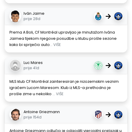
Iván Jaime
→
prije 28d
Prema A Boli, CF Montréal upravljao je minutažom Ivána
Jaimea tijekom njegove posudbe u klubu prošle sezone
kako bi spriječio auto
... VIŠE
Luc Mares
→
prije 41d
MLS klub CF Montréal zainteresiran je nizozemskim veznim
igračem Lucom Maresom. Klub iz MLS-a prethodno je
prošle zime u nekoliko
... VIŠE
Antoine Griezmann
→
prije 154d
Antoine Griezmann odlučio je odgoditi vjerojatni prelazak u