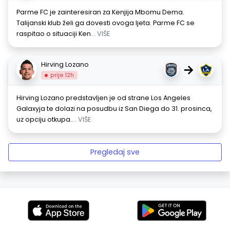
Parme FC je zainteresiran za Kenjija Mbomu Dema.
Talijanski klub želi ga dovesti ovoga ljeta. Parme FC se
raspitao o situaciji Ken
... VIŠE
Hirving Lozano
→
prije 12h
Hirving Lozano predstavljen je od strane Los Angeles
Galaxyja te dolazi na posudbu iz San Diega do 31. prosinca,
uz opciju otkupa.
... VIŠE
Pregledaj sve