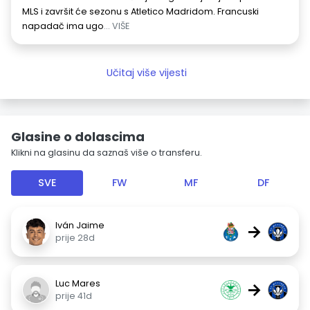
MLS i završit će sezonu s Atletico Madridom. Francuski
napadač ima ugo
... VIŠE
Učitaj više vijesti
Glasine o dolascima
Klikni na glasinu da saznaš više o transferu.
SVE
FW
MF
DF
Iván Jaime
→
prije 28d
Luc Mares
→
prije 41d