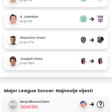
prije 5d
A. Johnston
→
prije 9d
Giacomo Vrioni
→
prije 47d
Joaquín Sosa
→
prije 58d
Major League Soccer: Najnovije vijesti
Kenji Mboma Dem
→
prije 21m