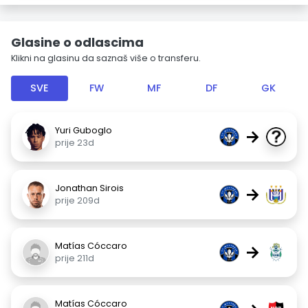
Glasine o odlascima
Klikni na glasinu da saznaš više o transferu.
SVE
FW
MF
DF
GK
Yuri Guboglo
→
prije 23d
Jonathan Sirois
→
prije 209d
Matías Cóccaro
→
prije 211d
Matías Cóccaro