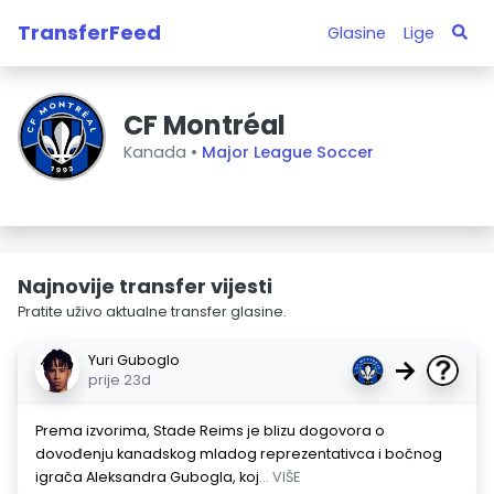
TransferFeed
Glasine
Lige
CF Montréal
Kanada •
Major League Soccer
Najnovije transfer vijesti
Pratite uživo aktualne transfer glasine.
Yuri Guboglo
→
prije 23d
Prema izvorima, Stade Reims je blizu dogovora o
dovođenju kanadskog mladog reprezentativca i bočnog
igrača Aleksandra Gubogla, koj
... VIŠE