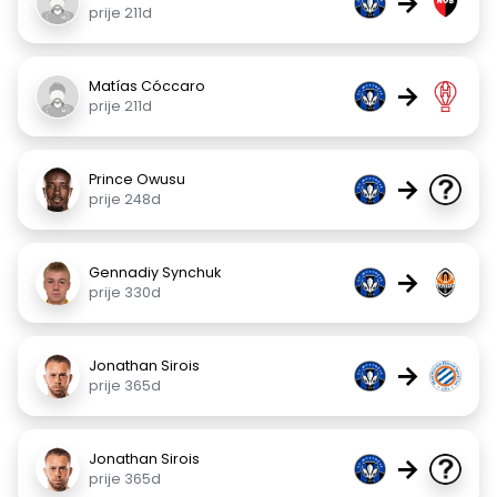
→
prije 211d
Matías Cóccaro
→
prije 211d
Prince Owusu
→
prije 248d
Gennadiy Synchuk
→
prije 330d
Jonathan Sirois
→
prije 365d
Jonathan Sirois
→
prije 365d