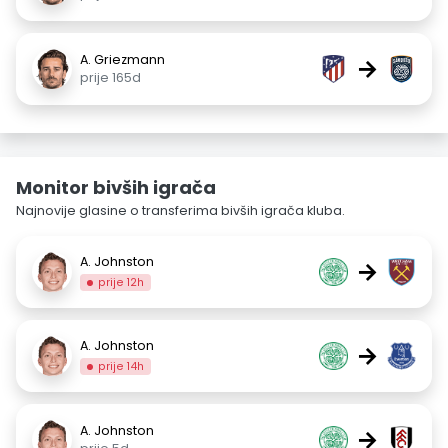
A. Griezmann
→
prije 165d
Monitor bivših igrača
Najnovije glasine o transferima bivših igrača kluba.
A. Johnston
→
prije 12h
A. Johnston
→
prije 14h
A. Johnston
→