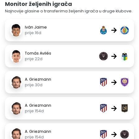
Monitor željenih igrača
Najnovije glasine o transferima željenih igrača u druge klubove.
Iván Jaime
→
prije 16d
Tomás Avilés
→
prije 22d
A. Griezmann
→
prije 30d
A. Griezmann
→
prije 154d
A. Griezmann
→
prije 154d