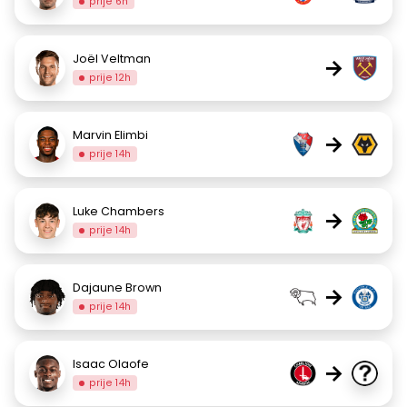
prije 6h
Joël Veltman
→
prije 12h
Marvin Elimbi
→
prije 14h
Luke Chambers
→
prije 14h
Dajaune Brown
→
prije 14h
Isaac Olaofe
→
prije 14h