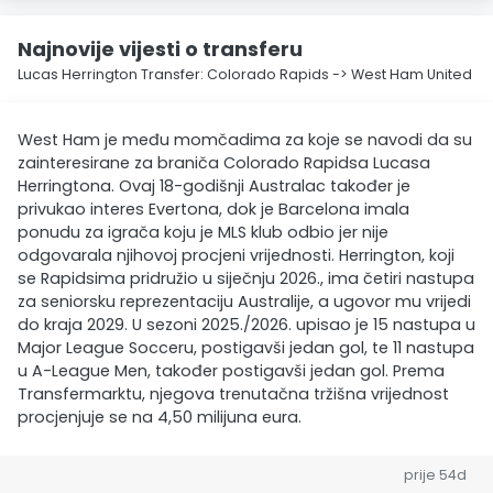
Najnovije vijesti o transferu
Lucas Herrington Transfer: Colorado Rapids -> West Ham United
West Ham je među momčadima za koje se navodi da su
zainteresirane za braniča Colorado Rapidsa Lucasa
Herringtona. Ovaj 18-godišnji Australac također je
privukao interes Evertona, dok je Barcelona imala
ponudu za igrača koju je MLS klub odbio jer nije
odgovarala njihovoj procjeni vrijednosti. Herrington, koji
se Rapidsima pridružio u siječnju 2026., ima četiri nastupa
za seniorsku reprezentaciju Australije, a ugovor mu vrijedi
do kraja 2029. U sezoni 2025./2026. upisao je 15 nastupa u
Major League Socceru, postigavši jedan gol, te 11 nastupa
u A-League Men, također postigavši jedan gol. Prema
Transfermarktu, njegova trenutačna tržišna vrijednost
procjenjuje se na 4,50 milijuna eura.
prije 54d