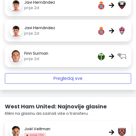
Javi Hernández
→
prije 2d
Javi Hernández
→
prije 2d
Finn Surman
→
prije 2d
Pregledaj sve
West Ham United: Najnovije glasine
Klikni na glasinu da saznaš više o transferu.
Joël Veltman
→
prije 12h