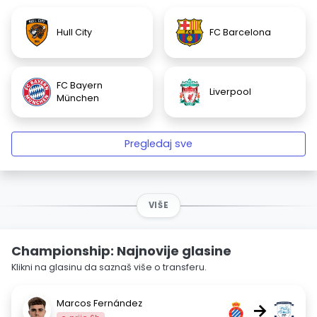
Hull City
FC Barcelona
FC Bayern
Liverpool
München
Pregledaj sve
VIŠE
Championship: Najnovije glasine
Klikni na glasinu da saznaš više o transferu.
Marcos Fernández
→