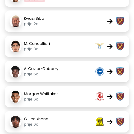
Kwasi Sibo
→
prije 2d
M. Cancellieri
→
prije 3d
A. Cozier-Duberry
→
prije 5d
Morgan Whittaker
→
prije 6d
G. Ilenikhena
→
prije 6d