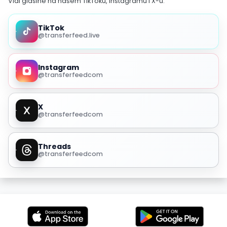
Vidi glasine na našem TikToku, Instagramu i X-u.
TikTok
@transferfeed.live
Instagram
@transferfeedcom
X
@transferfeedcom
Threads
@transferfeedcom