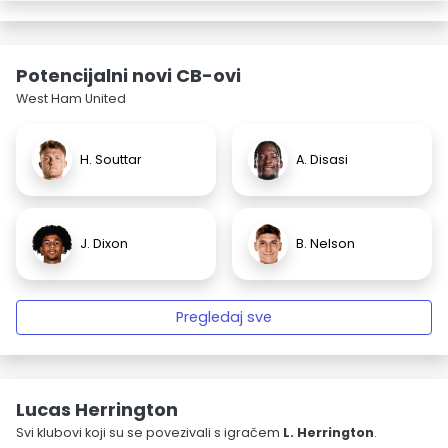
Potencijalni novi CB-ovi
West Ham United
H. Souttar
A. Disasi
J. Dixon
B. Nelson
Pregledaj sve
Lucas Herrington
Svi klubovi koji su se povezivali s igračem
L. Herrington
.