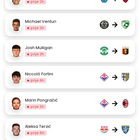
prije 2h
Michael Venturi
→
prije 3h
Josh Mulligan
→
prije 3h
Niccolò Fortini
→
prije 6h
Marin Pongračić
→
prije 5h
Aleksa Terzić
→
prije 8h