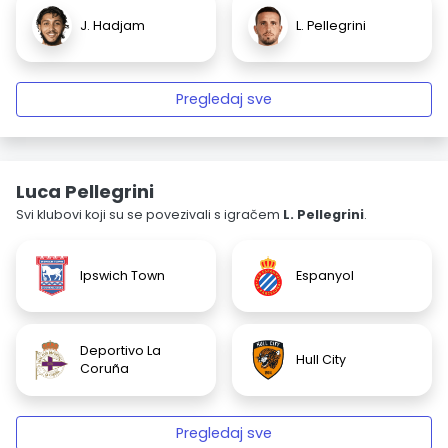
J. Hadjam
L. Pellegrini
Pregledaj sve
Luca Pellegrini
Svi klubovi koji su se povezivali s igračem
L. Pellegrini
.
Ipswich Town
Espanyol
Deportivo La
Hull City
Coruña
Pregledaj sve