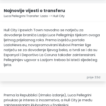
Najnovije vijesti o transferu
Luca Pellegrini Transfer: Lazio -> Hull City
Hull City i Ipswich Town navodno se natječu za
dovođenje braniča Lazija Luce Pellegrinija tijekom ovoga
ljetnog prijelaznog roka. Prema izvješću portala
LazioNews.eu, novopromovirani klubovi Premier lige
natječu se za dovođenje lijevog beka, a tvrdi se i da su
Espanyol i Deportivo La Coruna također zainteresirani.
Pellegrinijev ugovor s Lazijom trebao bi isteći sljedećeg
ljeta.
prije 33d
Prema la Repubblici (rimsko izdanje), Luca Pellegrini
privukao je interes iz inozemstva, a Hull City je među
zainteresiranim klubovima u Engleskoj.