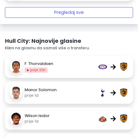
Pregledaj sve
Hull City: Najnovije glasine
Klikni na glasinu da saznaš više o transferu.
F. Thorvaldsen
→
prije 20h
Manor Solomon
→
prije 1d
Wilson Isidor
→
prije 1d