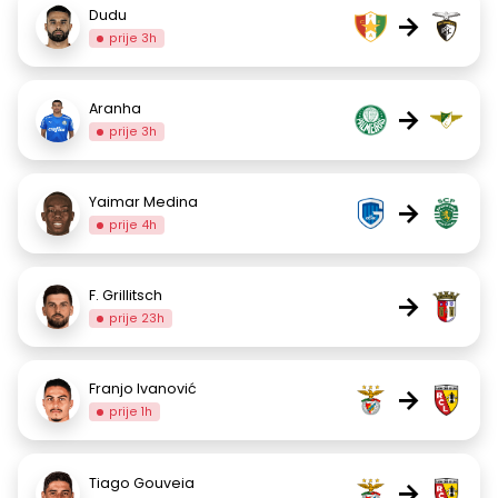
Dudu
→
prije 3h
Aranha
→
prije 3h
Yaimar Medina
→
prije 4h
F. Grillitsch
→
prije 23h
Franjo Ivanović
→
prije 1h
Tiago Gouveia
→