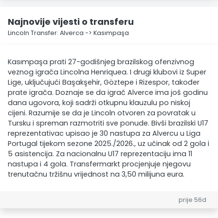
Najnovije vijesti o transferu
Lincoln Transfer: Alverca -> Kasımpaşa
Kasımpaşa prati 27-godišnjeg brazilskog ofenzivnog
veznog igrača Lincolna Henriquea. I drugi klubovi iz Super
Lige, uključujući Başakşehir, Göztepe i Rizespor, također
prate igrača. Doznaje se da igrač Alverce ima još godinu
dana ugovora, koji sadrži otkupnu klauzulu po niskoj
cijeni. Razumije se da je Lincoln otvoren za povratak u
Tursku i spreman razmotriti sve ponude. Bivši brazilski U17
reprezentativac upisao je 30 nastupa za Alvercu u Liga
Portugal tijekom sezone 2025./2026., uz učinak od 2 gola i
5 asistencija. Za nacionalnu U17 reprezentaciju ima 11
nastupa i 4 gola. Transfermarkt procjenjuje njegovu
trenutačnu tržišnu vrijednost na 3,50 milijuna eura.
prije 56d