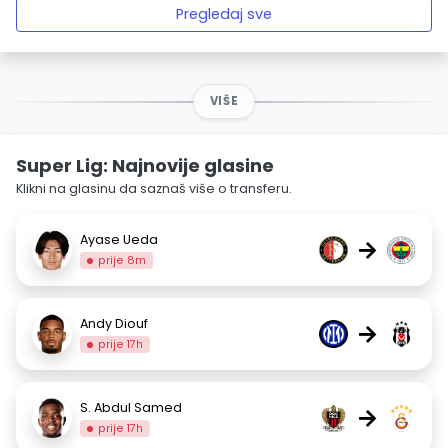
Pregledaj sve
VIŠE
Super Lig: Najnovije glasine
Klikni na glasinu da saznaš više o transferu.
Ayase Ueda
→
prije 8m
Andy Diouf
→
prije 17h
S. Abdul Samed
→
prije 17h