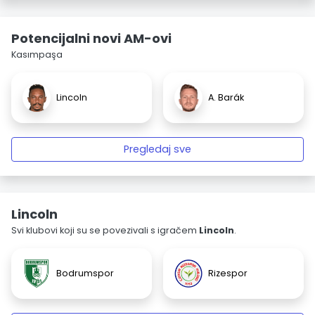
Potencijalni novi AM-ovi
Kasımpaşa
Lincoln
A. Barák
Pregledaj sve
Lincoln
Svi klubovi koji su se povezivali s igračem
Lincoln
.
Bodrumspor
Rizespor