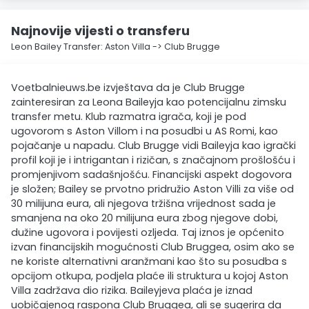
Najnovije vijesti o transferu
Leon Bailey Transfer: Aston Villa -> Club Brugge
Voetbalnieuws.be izvještava da je Club Brugge
zainteresiran za Leona Baileyja kao potencijalnu zimsku
transfer metu. Klub razmatra igrača, koji je pod
ugovorom s Aston Villom i na posudbi u AS Romi, kao
pojačanje u napadu. Club Brugge vidi Baileyja kao igrački
profil koji je i intrigantan i rizičan, s značajnom prošlošću i
promjenjivom sadašnjošću. Financijski aspekt dogovora
je složen; Bailey se prvotno pridružio Aston Villi za više od
30 milijuna eura, ali njegova tržišna vrijednost sada je
smanjena na oko 20 milijuna eura zbog njegove dobi,
dužine ugovora i povijesti ozljeda. Taj iznos je općenito
izvan financijskih mogućnosti Club Bruggea, osim ako se
ne koriste alternativni aranžmani kao što su posudba s
opcijom otkupa, podjela plaće ili struktura u kojoj Aston
Villa zadržava dio rizika. Baileyjeva plaća je iznad
uobičajenog raspona Club Bruggea, ali se sugerira da