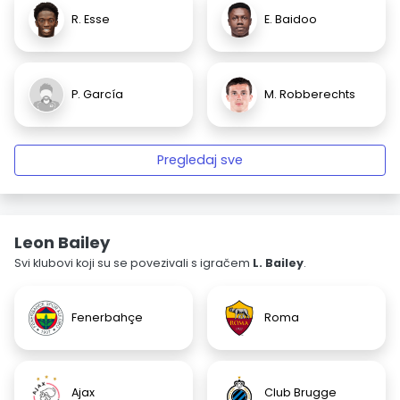
R. Esse
E. Baidoo
P. García
M. Robberechts
Pregledaj sve
Leon Bailey
Svi klubovi koji su se povezivali s igračem
L. Bailey
.
Fenerbahçe
Roma
Ajax
Club Brugge