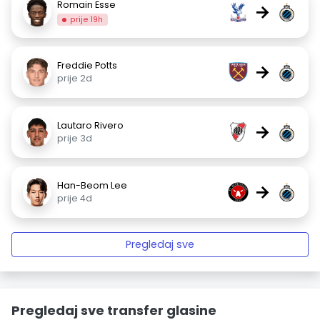
Romain Esse
→
prije 19h
Freddie Potts
→
prije 2d
Lautaro Rivero
→
prije 3d
Han-Beom Lee
→
prije 4d
Pregledaj sve
Pregledaj sve transfer glasine