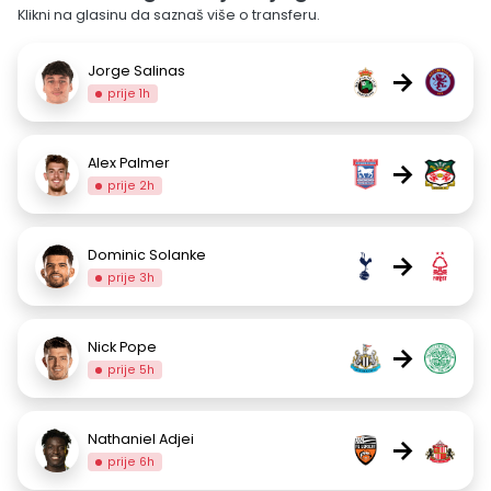
Klikni na glasinu da saznaš više o transferu.
Jorge Salinas
→
prije 1h
Alex Palmer
→
prije 2h
Dominic Solanke
→
prije 3h
Nick Pope
→
prije 5h
Nathaniel Adjei
→
prije 6h