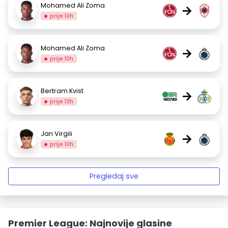
Mohamed Ali Zoma
→
prije 10h
Mohamed Ali Zoma
→
prije 10h
Bertram Kvist
→
prije 13h
Jan Virgili
→
prije 10h
Pregledaj sve
Premier League: Najnovije glasine