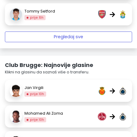
Tommy Setford
→
prije 8h
Pregledaj sve
Club Brugge: Najnovije glasine
Klikni na glasinu da saznaš više o transferu.
Jan Virgili
→
prije 10h
Mohamed Ali Zoma
→
prije 10h