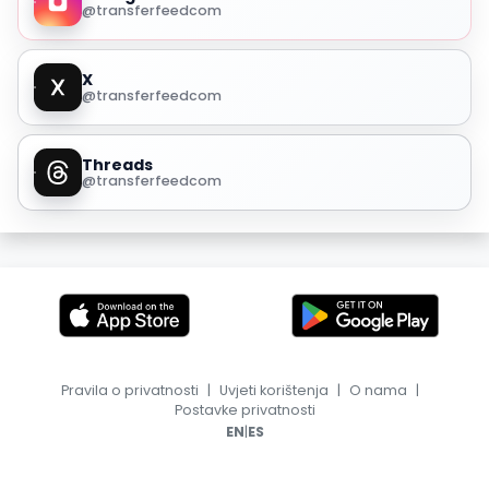
@transferfeedcom
X
@transferfeedcom
Threads
@transferfeedcom
Pravila o privatnosti
|
Uvjeti korištenja
|
O nama
|
Postavke privatnosti
|
EN
ES