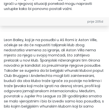
igrači u njegovoj situaciji ponekad mogu napraviti
ustupke kako bi ponovno postali važni.
prije 205d
Leon Bailey, koji je na posudbi u AS Romi iz Aston Ville,
očekuje se da će napustiti talijanski klub zbog
nedostatka vremena za igranje, ali Aston Villa nema
mjesto za njega u svojoj momčadi, što zahtijeva
prelazak u novi klub. Španjolski nižerangirani tim Girona
navodno je kandidat za preuzimanje njegove posudbe.
Također se sugerira da bi belgijski vrhunski klubovi poput
Club Bruggea i Anderlechta mogli biti zainteresirani,
budući da oba kluba traže igrače za pozicije na krilima i
traže ljevaka koji može igrati na desnoj strani, profil koji
odgovara jamajčanskom internacionalcu. Međutim,
povratak u Jupiler Pro League za 28-godišnjaka smatra
se malo vjerojatnim i bio bi izvediv samo kao posudba, s
bilo kojim belgijskim vrhunskim klubom koji bi samo