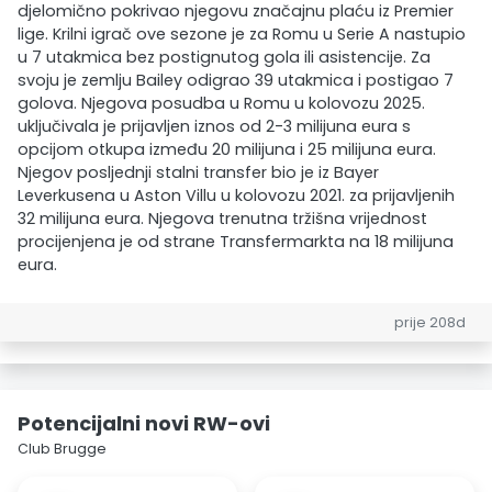
djelomično pokrivao njegovu značajnu plaću iz Premier
lige. Krilni igrač ove sezone je za Romu u Serie A nastupio
u 7 utakmica bez postignutog gola ili asistencije. Za
svoju je zemlju Bailey odigrao 39 utakmica i postigao 7
golova. Njegova posudba u Romu u kolovozu 2025.
uključivala je prijavljen iznos od 2-3 milijuna eura s
opcijom otkupa između 20 milijuna i 25 milijuna eura.
Njegov posljednji stalni transfer bio je iz Bayer
Leverkusena u Aston Villu u kolovozu 2021. za prijavljenih
32 milijuna eura. Njegova trenutna tržišna vrijednost
procijenjena je od strane Transfermarkta na 18 milijuna
eura.
prije 208d
Potencijalni novi RW-ovi
Club Brugge