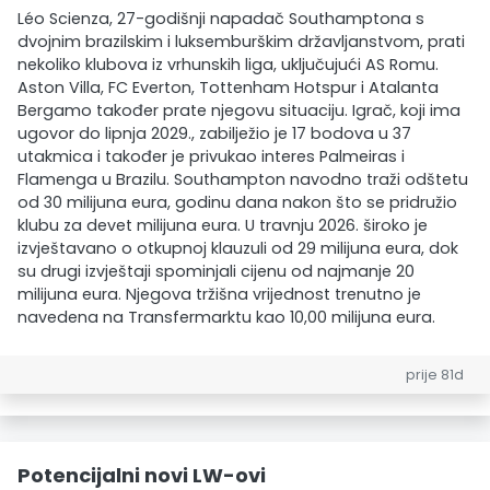
Léo Scienza, 27-godišnji napadač Southamptona s
dvojnim brazilskim i luksemburškim državljanstvom, prati
nekoliko klubova iz vrhunskih liga, uključujući AS Romu.
Aston Villa, FC Everton, Tottenham Hotspur i Atalanta
Bergamo također prate njegovu situaciju. Igrač, koji ima
ugovor do lipnja 2029., zabilježio je 17 bodova u 37
utakmica i također je privukao interes Palmeiras i
Flamenga u Brazilu. Southampton navodno traži odštetu
od 30 milijuna eura, godinu dana nakon što se pridružio
klubu za devet milijuna eura. U travnju 2026. široko je
izvještavano o otkupnoj klauzuli od 29 milijuna eura, dok
su drugi izvještaji spominjali cijenu od najmanje 20
milijuna eura. Njegova tržišna vrijednost trenutno je
navedena na Transfermarktu kao 10,00 milijuna eura.
prije 81d
Potencijalni novi LW-ovi