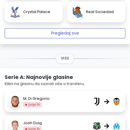
Crystal Palace
Real Sociedad
Pregledaj sve
VIŠE
Serie A: Najnovije glasine
Klikni na glasinu da saznaš više o transferu.
M. Di Gregorio
→
prije 1h
Josh Doig
→
prije 1h