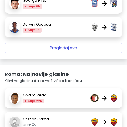
George Hirst
→
prije 6h
Darwin Guagua
→
prije 7h
Pregledaj sve
Roma: Najnovije glasine
Klikni na glasinu da saznaš više o transferu.
Givairo Read
→
prije 22h
Cristian Cama
→
prije 2d