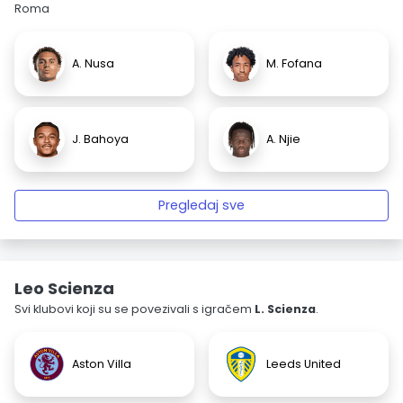
Roma
A. Nusa
M. Fofana
J. Bahoya
A. Njie
Pregledaj sve
Leo Scienza
Svi klubovi koji su se povezivali s igračem
L. Scienza
.
Aston Villa
Leeds United