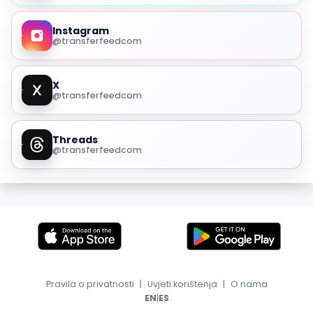
Instagram
@transferfeedcom
X
@transferfeedcom
Threads
@transferfeedcom
Pravila o privatnosti
|
Uvjeti korištenja
|
O nama
|
EN
ES