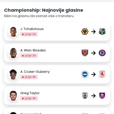
Championship: Najnovije glasine
Klikni na glasinu da saznaš više o transferu.
J. Tchatchoua
→
prije 2h
A. Wan-Bissaka
→
prije 3h
A. Cozier-Duberry
→
prije 4h
Greg Taylor
→
prije 4h