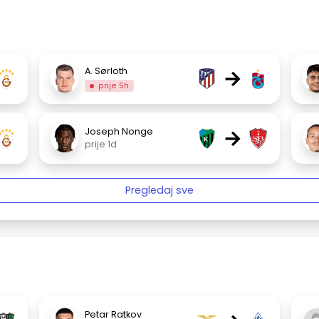
→
A. Sørloth
prije 5h
→
Joseph Nonge
prije 1d
Pregledaj sve
Petar Ratkov