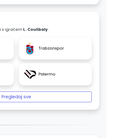
ali s igračem
L. Coulibaly
.
Trabzonspor
Palermo
Pregledaj sve