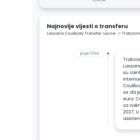
Najnovije vijesti o transferu
Lassana Coulibaly Transfer: Lecce -> Trabzon
prije 170d
Trabzon
Lassanu
su zain
interna
Couliba
se da j
eura. C
za nakn
2027. U
asisten