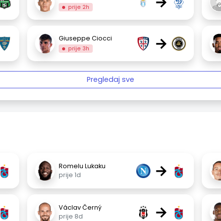
→
prije 2h
→
Giuseppe Ciocci
prije 3h
Pregledaj sve
→
Romelu Lukaku
prije 1d
→
Václav Černý
prije 8d