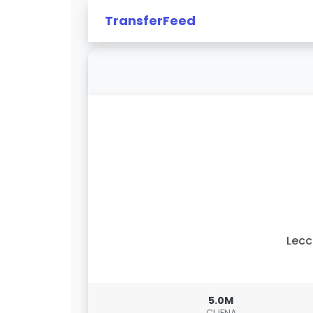
TransferFeed
Lec
5.0M
CIJENA