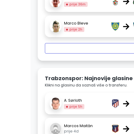
→
prije 36m
→
Marco Bleve
prije 2h
Trabzonspor: Najnovije glasine
Klikni na glasinu da saznaš više o transferu.
→
A. Sørloth
prije 5h
→
Marcos Maitán
prije 4d