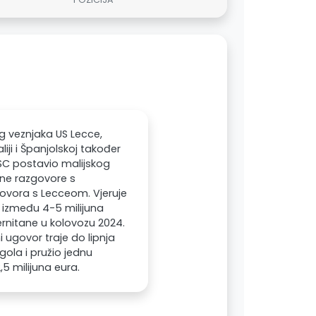
g veznjaka US Lecce,
iji i Španjolskoj također
h SC postavio malijskog
vne razgovore s
govora s Lecceom. Vjeruje
u između 4-5 milijuna
lernitane u kolovozu 2024.
i ugovor traje do lipnja
gola i pružio jednu
,5 milijuna eura.