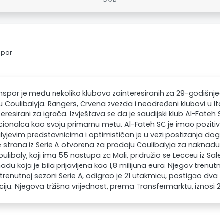
spor
spor je među nekoliko klubova zainteresiranih za 29-godišnje
 Coulibalyja. Rangers, Crvena zvezda i neodređeni klubovi u Ital
teresirani za igrača. Izvještava se da je saudijski klub Al-Fate
cionalca kao svoju primarnu metu. Al-Fateh SC je imao poziti
lyjevim predstavnicima i optimističan je u vezi postizanja do
e strana iz Serie A otvorena za prodaju Coulibalyja za naknad
oulibaly, koji ima 55 nastupa za Mali, pridružio se Lecceu iz Sa
adu koja je bila prijavljena kao 1,8 milijuna eura. Njegov trenutn
 trenutnoj sezoni Serie A, odigrao je 21 utakmicu, postigao dva 
ciju. Njegova tržišna vrijednost, prema Transfermarktu, iznosi 2