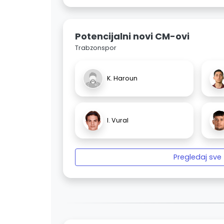
Potencijalni novi CM-ovi
Trabzonspor
K. Haroun
I. Vural
Pregledaj sve