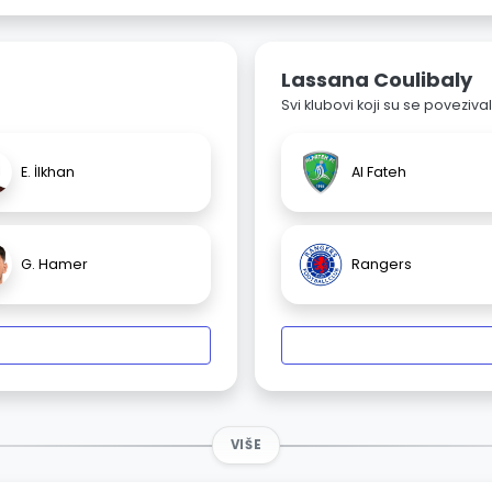
Lassana Coulibaly
Svi klubovi koji su se poveziv
E. İlkhan
Al Fateh
G. Hamer
Rangers
VIŠE