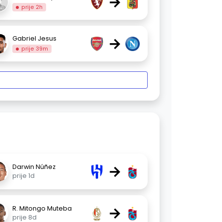
→
prije 2h
→
Gabriel Jesus
prije 39m
→
Darwin Núñez
prije 1d
→
R. Mitongo Muteba
prije 8d