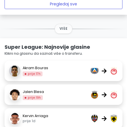
Pregledaj sve
VIŠE
Super League: Najnovije glasine
Klikni na glasinu da saznaš više o transferu.
Akram Bouras
→
prije 17h
Jalen Blesa
→
prije 19h
Kervin Arriaga
→
prije 1d