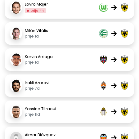
Lovro Majer
→
prije 4h
Milán Vitális
→
prije 1d
Kervin Arriaga
→
prije 1d
Irakli Azarovi
→
prije 7d
Yassine Titraoui
→
prije 11d
Aimar Blázquez
→