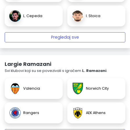
L. Cepeda
I. Stoica
Pregledaj sve
Largie Ramazani
Svi klubovi koji su se povezivali s igračem
L. Ramazani
.
Valencia
Norwich City
Rangers
AEK Athens