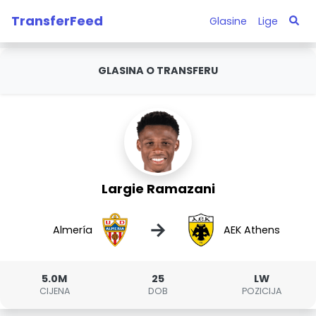
TransferFeed
Glasine
Lige
GLASINA O TRANSFERU
Largie Ramazani
→
Almería
AEK Athens
5.0M
25
LW
CIJENA
DOB
POZICIJA