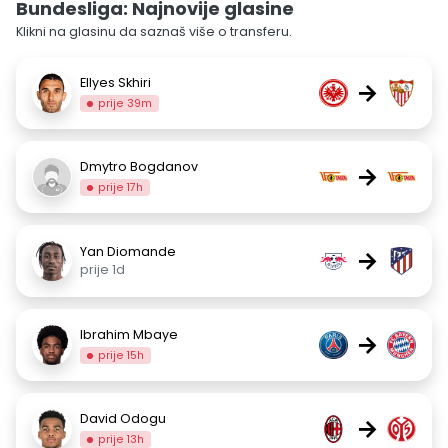
Bundesliga: Najnovije glasine
Klikni na glasinu da saznaš više o transferu.
Ellyes Skhiri
→
prije 39m
Dmytro Bogdanov
→
prije 17h
Yan Diomande
→
prije 1d
Ibrahim Mbaye
→
prije 15h
David Odogu
→
prije 13h