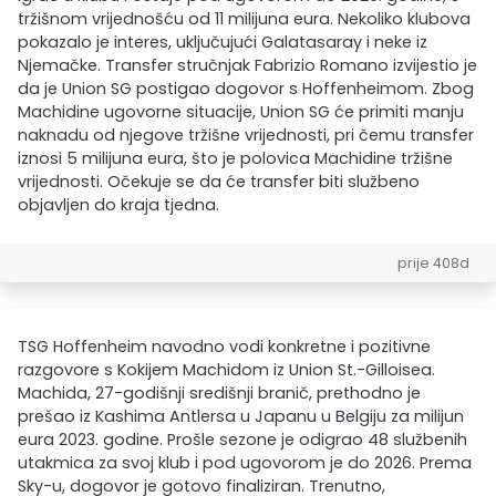
tržišnom vrijednošću od 11 milijuna eura. Nekoliko klubova
pokazalo je interes, uključujući Galatasaray i neke iz
Njemačke. Transfer stručnjak Fabrizio Romano izvijestio je
da je Union SG postigao dogovor s Hoffenheimom. Zbog
Machidine ugovorne situacije, Union SG će primiti manju
naknadu od njegove tržišne vrijednosti, pri čemu transfer
iznosi 5 milijuna eura, što je polovica Machidine tržišne
vrijednosti. Očekuje se da će transfer biti službeno
objavljen do kraja tjedna.
prije 408d
TSG Hoffenheim navodno vodi konkretne i pozitivne
razgovore s Kokijem Machidom iz Union St.-Gilloisea.
Machida, 27-godišnji središnji branič, prethodno je
prešao iz Kashima Antlersa u Japanu u Belgiju za milijun
eura 2023. godine. Prošle sezone je odigrao 48 službenih
utakmica za svoj klub i pod ugovorom je do 2026. Prema
Sky-u, dogovor je gotovo finaliziran. Trenutno,