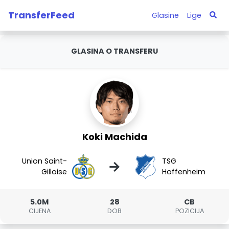
TransferFeed
Glasine
Lige
GLASINA O TRANSFERU
Koki Machida
Union Saint-
TSG
→
Gilloise
Hoffenheim
5.0M
28
CB
CIJENA
DOB
POZICIJA