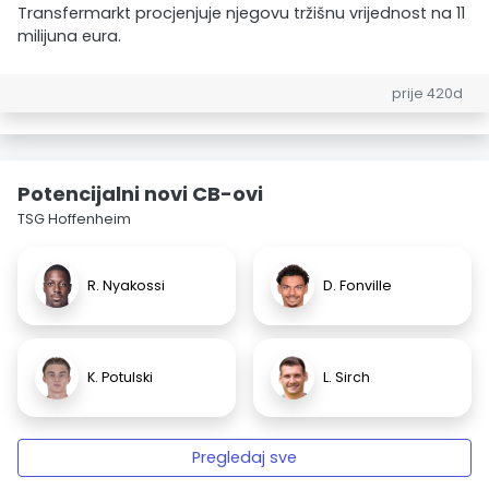
Transfermarkt procjenjuje njegovu tržišnu vrijednost na 11
milijuna eura.
prije 420d
Potencijalni novi CB-ovi
TSG Hoffenheim
R. Nyakossi
D. Fonville
K. Potulski
L. Sirch
Pregledaj sve