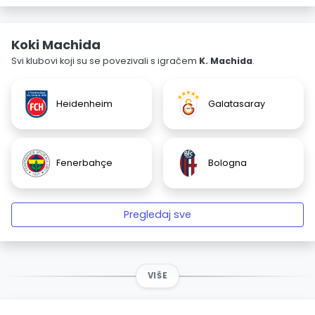
Koki Machida
Svi klubovi koji su se povezivali s igračem
K. Machida
.
Heidenheim
Galatasaray
Fenerbahçe
Bologna
Pregledaj sve
VIŠE