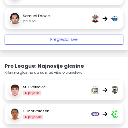
Samuel Edozie
→
prije 1d
Pregledaj sve
Pro League: Najnovije glasine
Klikni na glasinu da saznaš više o transferu.
M. Cvetković
→
prije 1h
F. Thorvaldsen
→
prije 13h