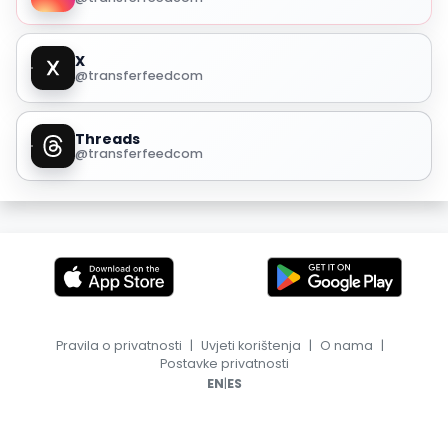
X
@transferfeedcom
Threads
@transferfeedcom
Pravila o privatnosti
|
Uvjeti korištenja
|
O nama
|
Postavke privatnosti
|
EN
ES