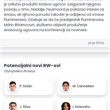
je odlučio produžiti Ariasov ugovor, osiguravši njegovu
poziciju u timu. Nadalje, Feyenoord je pokazao interes za
Ariasa, ali njihova ponuda također je odbijena od strane
Fluminensea. Očekuje se da će predsjednik Fluminensea,
Mário Bittencourt, službeno objaviti produženje
Ariasovog ugovora na konferenciji za novinare.
prije 554d
Potencijalni novi RW-ovi
Olympiakos Piraeus
P. Solari
M. Cancellieri
J. Silva
L. Koleosho