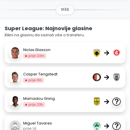
VIŠE
Super League: Najnovije glasine
Klikni na glasinu da saznaš više o transferu.
Niclas Eliasson
→
prije 23m
Casper Tengstedt
→
prije 16h
Mamadou Gning
→
prije 23h
Miguel Tavares
→
prije 1d