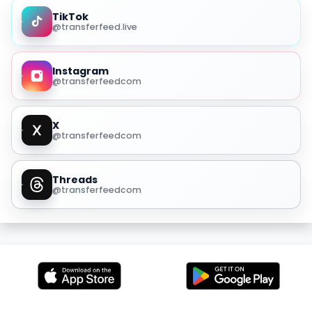
TikTok
@transferfeed.live
Instagram
@transferfeedcom
X
@transferfeedcom
Threads
@transferfeedcom