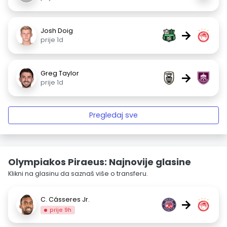
Josh Doig
→
prije 1d
Greg Taylor
→
prije 1d
Pregledaj sve
Olympiakos Piraeus: Najnovije glasine
Klikni na glasinu da saznaš više o transferu.
C. Cásseres Jr.
→
prije 9h