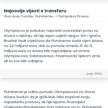
Najnovije vijesti o transferu
Jhon Arias Transfer: Fluminense -> Olympiakos Piraeus
Olympiacos je pokušao napraviti izvanredan potez za
Ariasa u siječnju, ali nije uspio uvjeriti njegov tim i igrača.
Brazilski tisak izvještava da Fluminense sada cijeni Ariasa
na 24 milijuna eura, dok su ponude između 10 do 12
milijuna eura za Ariasa bile napravljene od strane
Olympiacosa, Galatasaraya i Feyenoorda tijekom zime,
ali su sve bile odbijene.
prije 399d
Fluminense je odbio ponudu Olympiacosa za Jhona
Ariasa, budući da je grčki klub želio pojačati svoju
napadačku postavu, ali nije ispunio financijska
očekivanja Fluminensea. Kao odgovor na to, Fluminense