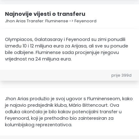
Najnovije vijesti o transferu
Jhon Arias Transfer: Fluminense -> Feyenoord
Olympiacos, Galatasaray i Feyenoord su zimi ponudili
između 10 i 12 milijuna eura za Arijasa, ali sve su ponude
bile odbijene. Fluminense sada procjenjuje njegovu
vrijednost na 24 milijuna eura.
prije 399d
Jhon Arias produžio je svoj ugovor s Fluminenseom, kako
je najavio predsjednik kluba, Mário Bittencourt. Ova
odluka okončala je bilo kakav potencijalni transfer u
Feyenoord, koji je prethodno bio zainteresiran za
kolumbijskog reprezentativca.