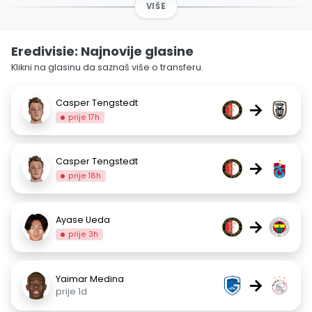
VIŠE
Eredivisie: Najnovije glasine
Klikni na glasinu da saznaš više o transferu.
Casper Tengstedt
→
prije 17h
Casper Tengstedt
→
prije 18h
Ayase Ueda
→
prije 3h
Yaimar Medina
→
prije 1d