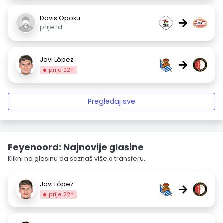
Davis Opoku
→
prije 1d
Javi López
→
prije 22h
Pregledaj sve
Feyenoord: Najnovije glasine
Klikni na glasinu da saznaš više o transferu.
Javi López
→
prije 22h