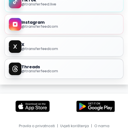
TikTok
@transferfeed.live
Instagram
@transferfeedcom
X
@transferfeedcom
Threads
@transferfeedcom
Pravila o privatnosti
|
Uvjeti korištenja
|
O nama