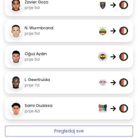
Zavier Gozo
→
prije 5d
N. Wurmbrand
→
prije 5d
Oğuz Aydın
→
prije 5d
L. Geertruida
→
prije 7d
Sami Ouaissa
→
prije 4d
Pregledaj sve