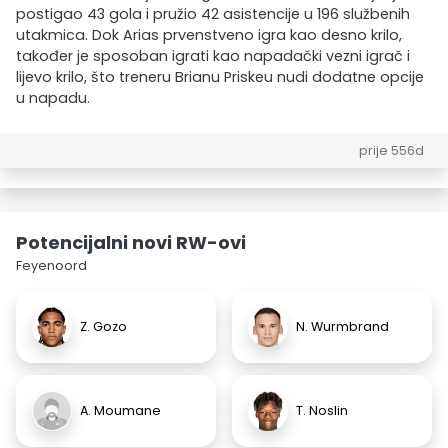
postigao 43 gola i pružio 42 asistencije u 196 službenih
utakmica. Dok Arias prvenstveno igra kao desno krilo,
također je sposoban igrati kao napadački vezni igrač i
lijevo krilo, što treneru Brianu Priskeu nudi dodatne opcije
u napadu.
prije 556d
Potencijalni novi RW-ovi
Feyenoord
Z. Gozo
N. Wurmbrand
A. Moumane
T. Noslin