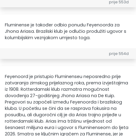
prije 553d
Fluminense je također odbio ponudu Feyenoorda za
Jhona Ariasa. Brazilski klub je odlučio produžiti ugovor s
kolumbijskim veznjakom umjesto toga.
prije 554d
Feyenoord je pristupio Fluminenseu neposredno prije
zatvaranja zimskog prijelaznog roka, prema izvještajima
iz 1908. Rotterdamski klub razmatra mogućnost
dovođenja 27-godišnjeg Jhona Ariasa na De Kuip.
Pregovori su započeli između Feyenoorda i brazilskog
kluba. U početku se čini da se rasprava fokusira na
posudbu, ali dugoročni cilj je da Arias trajno prijeđe u
rotterdamski klub. Arias ima tržišnu vrijednost od
šesnaest milijuna eura i ugovor s Fluminenseom do ljeta
2026. Smatra se ključnim igračem za Fluminense, jer je