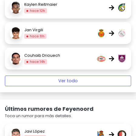
Kaylen Reitmaier
→
hace 12h
Jan Virgili
→
hace 8h
Couhaib Driouech
→
hace 14h
Ver todo
Últimos rumores de Feyenoord
Toca un rumor para más detalles.
Javi López
→