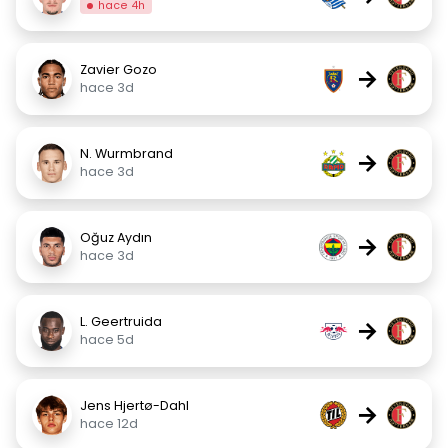
hace 4h
Zavier Gozo
→
hace 3d
N. Wurmbrand
→
hace 3d
Oğuz Aydın
→
hace 3d
L. Geertruida
→
hace 5d
Jens Hjertø-Dahl
→
hace 12d